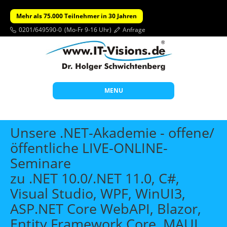
Mehr als 75.000 Teilnehmer in 30 Jahren
0201/649590-0
(Mo-Fr 9-16 Uhr)
Anfrage
MENU
Start
Unsere .NET-Akademie - offene/
Themen
öffentliche LIVE-ONLINE-
Seminare
Beratung
zu .NET 10.0/.NET 11.0, C#,
Individuelle Schulungen
Visual Studio, WPF, WinUI3,
Offene Seminare
ASP.NET Core WebAPI, Blazor,
Wissen
Entity Framework Core, MAUI