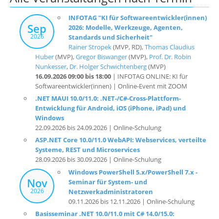
INFOTAG "KI für Softwareentwickler(innen)
Sep
2026: Modelle, Werkzeuge, Agenten,
2026
Standards und Sicherheit"
Rainer Stropek
(MVP, RD),
Thomas Claudius
Huber
(MVP),
Gregor Biswanger
(MVP),
Prof. Dr. Robin
Nunkesser
,
Dr. Holger Schwichtenberg
(MVP)
16.09.2026 09:00 bis 18:00
| INFOTAG ONLINE: KI für
Softwareentwickler(innen) | Online-Event mit ZOOM
.NET MAUI 10.0/11.0: .NET-/C#-Cross-Plattform-
Entwicklung für Android, iOS (iPhone, iPad) und
Windows
22.09.2026 bis 24.09.2026 | Online-Schulung
ASP.NET Core 10.0/11.0 WebAPI: Webservices, verteilte
Systeme, REST und Microservices
28.09.2026 bis 30.09.2026 | Online-Schulung
Windows PowerShell 5.x/PowerShell 7.x -
Nov
Seminar für System- und
2026
Netzwerkadministratoren
09.11.2026 bis 12.11.2026 | Online-Schulung
Basisseminar .NET 10.0/11.0 mit C# 14.0/15.0: