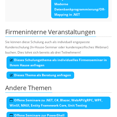
Moderne
Datenbankprogrammierung/OR-
Mapping in .NET
Firmeninterne Veranstaltungen
Sie können diese Schulung auch als individuell engepasste
Kundenschulung (In-House-Seminar oder kundenspezifisches Webinar)
buchen. Dies lohnt sich bereits ab drei Teilnehmern!
Dieses Schulungsthema als individuelles Firmenseminar in
Ihrem Hause anfragen
Dieses Thema als Beratung anfragen
Andere Themen
Offene Seminare zu .NET, C#, Blazor, WebAPI/gRPC, WPF,
WinUI, MAUI, Entity Framework Core, Unit Testing
Offene Seminare zur PowerShell