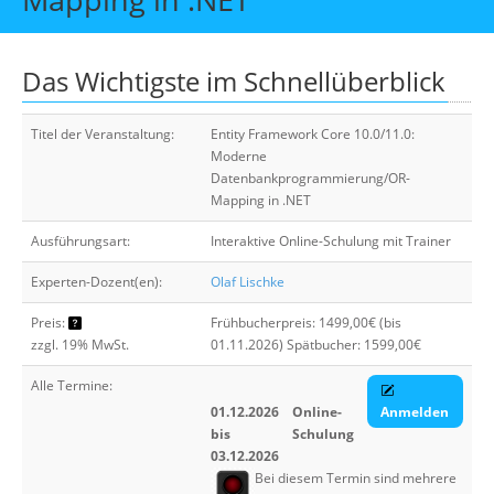
Über uns
Suche
Das Wichtigste im Schnellüberblick
Titel der Veranstaltung:
Entity Framework Core 10.0/11.0:
Moderne
Datenbankprogrammierung/OR-
Mapping in .NET
Ausführungsart:
Interaktive Online-Schulung mit Trainer
Experten-Dozent(en):
Olaf Lischke
Preis:
Frühbucherpreis: 1499,00€ (bis
zzgl. 19% MwSt.
01.11.2026) Spätbucher: 1599,00€
Alle Termine:
01.12.2026
Online-
Anmelden
bis
Schulung
03.12.2026
Bei diesem Termin sind mehrere