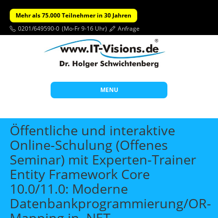
Mehr als 75.000 Teilnehmer in 30 Jahren
0201/649590-0
(Mo-Fr 9-16 Uhr)
Anfrage
MENU
Start
Öffentliche und interaktive
Themen
Online-Schulung (Offenes
Seminar) mit Experten-Trainer
Beratung
Entity Framework Core
Individuelle Schulungen
10.0/11.0: Moderne
Offene Seminare
Datenbankprogrammierung/OR-
Wissen
Mapping in .NET