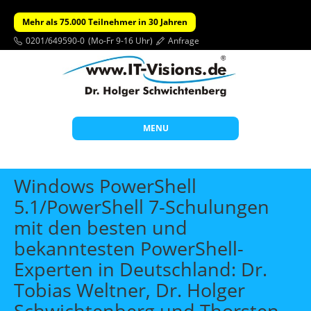
Mehr als 75.000 Teilnehmer in 30 Jahren
0201/649590-0
(Mo-Fr 9-16 Uhr)
Anfrage
MENU
Start
Windows PowerShell
Themen
5.1/PowerShell 7-Schulungen
mit den besten und
Beratung
bekanntesten PowerShell-
Individuelle Schulungen
Experten in Deutschland: Dr.
Offene Seminare
Tobias Weltner, Dr. Holger
Wissen
Schwichtenberg und Thorsten