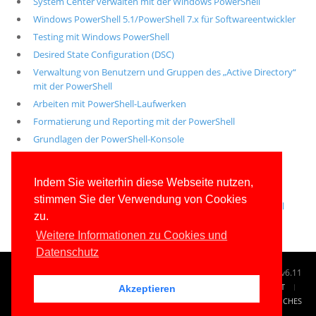
System Center verwalten mit der Windows PowerShell
Windows PowerShell 5.1/PowerShell 7.x für Softwareentwickler
Testing mit Windows PowerShell
Desired State Configuration (DSC)
Verwaltung von Benutzern und Gruppen des „Active Directory“
mit der PowerShell
Arbeiten mit PowerShell-Laufwerken
Formatierung und Reporting mit der PowerShell
Grundlagen der PowerShell-Konsole
PowerShell-Scripting: Skripte schreiben mit der Windows
PowerShell
Indem Sie weiterhin diese Webseite nutzen,
.NET und COM nutzen in der Windows PowerShell
stimmen Sie der Verwendung von Cookies
Remoting, Jobs und Workflows mit der Windows PowerShell
zu.
Weitere Informationen zu Cookies und
Datenschutz
© 1996-2026
www.IT-Visions.de
-
Dr. Holger Schwichtenberg
v6.11
START
SUCHE
TAG CLOUD
SITEMAP
KONTAKT
Akzeptieren
IMPRESSUM
RECHTLICHES