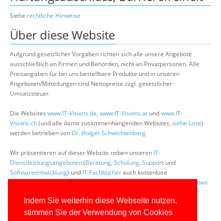
Siehe
rechtliche Hinweise
Über diese Website
Aufgrund gesetzlicher Vorgaben richten sich alle unsere Angebote
ausschließlich an Firmen und Behörden, nicht an Privatpersonen. Alle
Preisangaben für bei uns bestellbare Produkte und in unseren
Angeboten/Mitteilungen sind Nettopreise zzgl. gesetzlicher
Umsatzsteuer.
Die Websites
www.IT-Visions.de
,
www.IT-Visions.at
und
www.IT-
Visions.ch
(und alle damit zusammenhängenden Websites,
siehe Liste
)
werden betrieben von
Dr. Holger Schwichtenberg
.
Wir präsentieren auf dieser Website neben unseren
IT-
Dienstleistungsangeboten
(
Beratung
,
Schulung
,
Support
und
Softwareentwicklung
) und
IT-Fachbücher
auch kostenlose
Fachinformation, insbesondere zu den Themen
.NET
,
ASP.NET
,
Windows
Scripting
und
PowerShell
.
Indem Sie weiterhin diese Webseite nutzen,
Lesern der
Bücher von Holger Schwichtenberg
bietet diese Website
stimmen Sie der Verwendung von Cookies