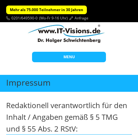
Mehr als 75.000 Teilnehmer in 30 Jahren
0201/649590-0
(Mo-Fr 9-16 Uhr)
Anfrage
MENU
Start
Impressum
Themen
Beratung
Redaktionell verantwortlich für den
Individuelle Schulungen
Inhalt / Angaben gemäß § 5 TMG
Offene Seminare
und § 55 Abs. 2 RStV:
Wissen