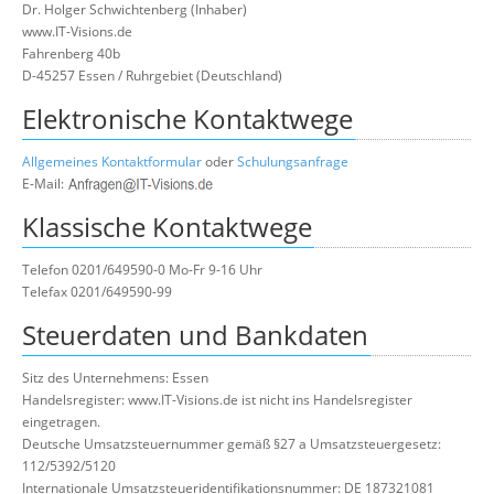
Dr. Holger Schwichtenberg (Inhaber)
Über uns
www.IT-Visions.de
Fahrenberg 40b
Suche
D-45257 Essen / Ruhrgebiet (Deutschland)
Elektronische Kontaktwege
Allgemeines Kontaktformular
oder
Schulungsanfrage
E-Mail:
Klassische Kontaktwege
Telefon 0201/649590-0 Mo-Fr 9-16 Uhr
Telefax 0201/649590-99
Steuerdaten und Bankdaten
Sitz des Unternehmens: Essen
Handelsregister: www.IT-Visions.de ist nicht ins Handelsregister
eingetragen.
Deutsche Umsatzsteuernummer gemäß §27 a Umsatzsteuergesetz:
112/5392/5120
Internationale Umsatzsteueridentifikationsnummer: DE 187321081