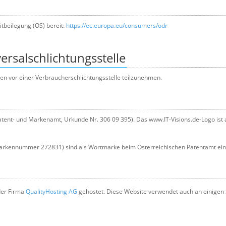
itbeilegung (OS) bereit:
https://ec.europa.eu/consumers/odr
rsal­schlichtungs­stelle
hren vor einer Verbraucherschlichtungsstelle teilzunehmen.
tent- und Markenamt, Urkunde Nr. 306 09 395). Das www.IT-Visions.de-Logo ist 
rkennummer 272831) sind als Wortmarke beim Österreichischen Patentamt ein
der Firma
QualityHosting AG
gehostet. Diese Website verwendet auch an einigen S