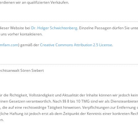
rdienen wir an qualifizierten Verkäufen.
 dieser Website bei
Dr. Holger Schwichtenberg
. Einzelne Passagen dürfen Sie unte
uns vorher kontaktieren.
amfam.com
) gemäß der
Creative Commons Attribution 2.5 License
.
echtsanwalt Sören Siebert
Für die Richtigkeit, Vollständigkeit und Aktualität der Inhalte können wir jedoch
inen Gesetzen verantwortlich. Nach §§ 8 bis 10 TMG sind wir als Diensteanbieter 
ie auf eine rechtswidrige Tätigkeit hinweisen. Verpflichtungen zur Entfernung
liche Haftung ist jedoch erst ab dem Zeitpunkt der Kenntnis einer konkreten R
en.