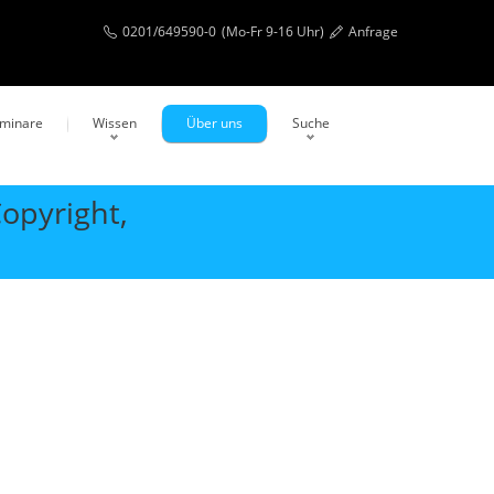
0201/649590-0
(Mo-Fr 9-16 Uhr)
Anfrage
eminare
Wissen
Über uns
Suche
opyright,