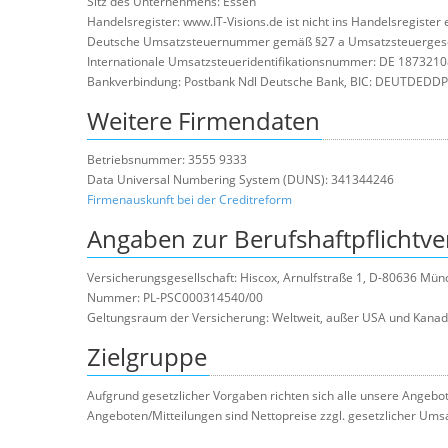
Sitz des Unternehmens: Essen
Handelsregister: www.IT-Visions.de ist nicht ins Handelsregister
Deutsche Umsatzsteuernummer gemäß §27 a Umsatzsteuergese
Internationale Umsatzsteueridentifikationsnummer: DE 187321
Bankverbindung: Postbank Ndl Deutsche Bank, BIC: DEUTDEDDP
Weitere Firmendaten
Betriebsnummer: 3555 9333
Data Universal Numbering System (DUNS): 341344246
Firmenauskunft bei der Creditreform
Angaben zur Berufshaftpflichtve
Versicherungsgesellschaft: Hiscox, Arnulfstraße 1, D-80636 Mü
Nummer: PL-PSC000314540/00
Geltungsraum der Versicherung: Weltweit, außer USA und Kana
Zielgruppe
Aufgrund gesetzlicher Vorgaben richten sich alle unsere Angebo
Angeboten/Mitteilungen sind Nettopreise zzgl. gesetzlicher Ums