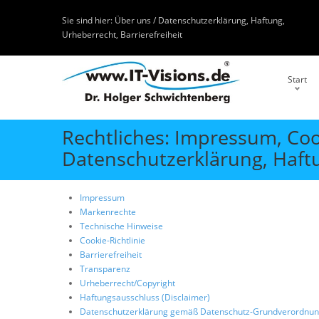
Sie sind hier:
Über uns / Datenschutzerklärung, Haftung,
Urheberrecht, Barrierefreiheit
Start
Rechtliches: Impressum, Coo
Datenschutzerklärung, Haftu
Impressum
Markenrechte
Technische Hinweise
Cookie-Richtlinie
Barrierefreiheit
Transparenz
Urheberrecht/Copyright
Haftungsausschluss (Disclaimer)
Datenschutzerklärung gemäß Datenschutz-Grundverordnun