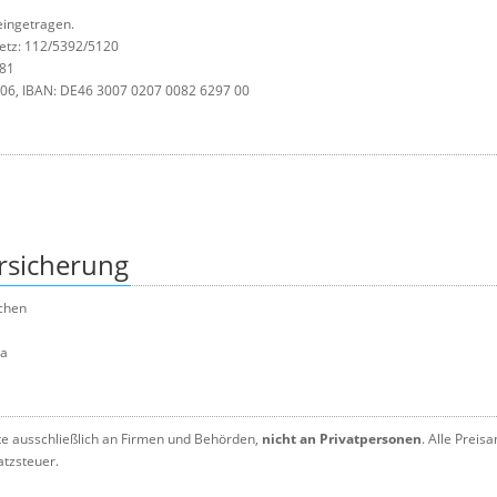
 eingetragen.
tz: 112/5392/5120
081
06, IBAN: DE46 3007 0207 0082 6297 00
rsicherung
nchen
da
te ausschließlich an Firmen und Behörden,
nicht an Privatpersonen
. Alle Preis
atzsteuer.