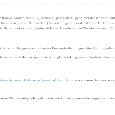
(Cookie-Namen: ASP.NET_SessionId, Q) Anbieter: Eigentümer der Website, Laufz
enutzern (Cookie-Namen: TN...) Anbieter: Eigentümer der Website Laufzeit: u
-Name: cookieconsent_status) Anbieter: Eigentümer der Website Laufzeit: 1 Ja
 den einschlägigen Vorschriften zur Barrierefreiheit zu gestalten. Für uns gelten
Menschen mit Behinderung (Behindertengleichstellungsgesetz Nordrhein-Westfal
isions.de
/
www.IT-Visions.at
/
www.IT-Visions.ch
und alle anderen Domains, unter 
nserer Website aufgefallen oder haben Sie Anmerkungen sowie Fragen zum barrie