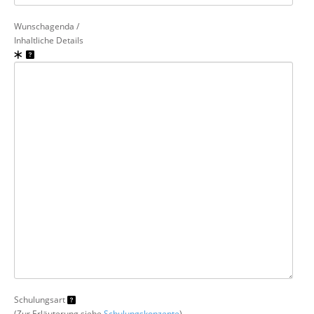
Wunschagenda /
Inhaltliche Details
Schulungsart
(Zur Erläuterung siehe
Schulungskonzepte
)