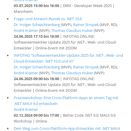
03.07.2025 15:00 bis 16:00
| DWX - Developer Week 2025 |
Mannheim
Frage- und Antwort-Runde zu .NET 10.0
Dr. Holger Schwichtenberg
(MVP),
Rainer Stropek
(MVP, RD),
André Krämer
(MVP),
Thomas Claudius Huber
(MVP)
24.06.2025 17:15 bis 18:00
| INFOTAG ONLINE:
Softwareentwickler Update 2025 für .NET-, Web- und Cloud-
Entwickler | Online-Event mit ZOOM
INFOTAG "Softwareentwickler-Update 2025 für .NET-, Web- und
Cloud-Entwickler: .NET 10.0 und KI"
Dr. Holger Schwichtenberg
(MVP),
Rainer Stropek
(MVP, RD),
André Krämer
(MVP),
Thomas Claudius Huber
(MVP)
24.06.2025 09:00 bis 18:00
| INFOTAG ONLINE:
Softwareentwickler Update 2025 für .NET-, Web- und Cloud-
Entwickler | Online-Event mit ZOOM
Praxisworkshop: Eine Cross-Platform-Apps an einem Tag mit
.NET MAUI 9.0 entwickeln
André Krämer
02.12.2024 09:00 bis 17:00
| Better Code .NET 9.0: MAUI 9.0
Workshop | Online
Dein Weg zum Cross-Plattform-App-Entwickler mit .NET MAUI