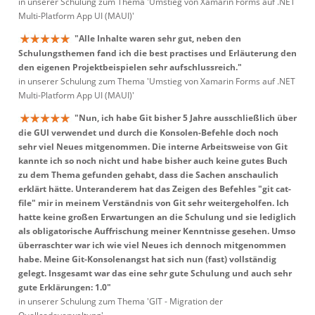
in unserer Schulung zum Thema 'Umstieg von Xamarin Forms auf .NET
Multi-Platform App UI (MAUI)'
"Alle Inhalte waren sehr gut, neben den
Schulungsthemen fand ich die best practises und Erläuterung den
den eigenen Projektbeispielen sehr aufschlussreich."
in unserer Schulung zum Thema 'Umstieg von Xamarin Forms auf .NET
Multi-Platform App UI (MAUI)'
"Nun, ich habe Git bisher 5 Jahre ausschließlich über
die GUI verwendet und durch die Konsolen-Befehle doch noch
sehr viel Neues mitgenommen. Die interne Arbeitsweise von Git
kannte ich so noch nicht und habe bisher auch keine gutes Buch
zu dem Thema gefunden gehabt, dass die Sachen anschaulich
erklärt hätte. Unteranderem hat das Zeigen des Befehles "git cat-
file" mir in meinem Verständnis von Git sehr weitergeholfen. Ich
hatte keine großen Erwartungen an die Schulung und sie lediglich
als obligatorische Auffrischung meiner Kenntnisse gesehen. Umso
überraschter war ich wie viel Neues ich dennoch mitgenommen
habe. Meine Git-Konsolenangst hat sich nun (fast) vollständig
gelegt. Insgesamt war das eine sehr gute Schulung und auch sehr
gute Erklärungen: 1.0"
in unserer Schulung zum Thema 'GIT - Migration der