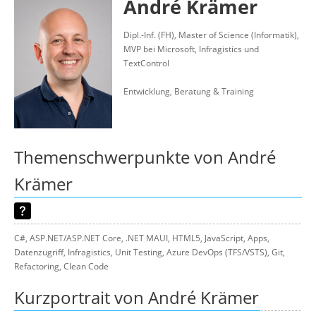
André Krämer
Über uns
Suche
Dipl.-Inf. (FH), Master of Science (Informatik),
MVP bei Microsoft, Infragistics und
TextControl
Entwicklung, Beratung & Training
Themenschwerpunkte von André
Krämer
C#, ASP.NET/ASP.NET Core, .NET MAUI, HTML5, JavaScript, Apps,
Datenzugriff, Infragistics, Unit Testing, Azure DevOps (TFS/VSTS), Git,
Refactoring, Clean Code
Kurzportrait von André Krämer