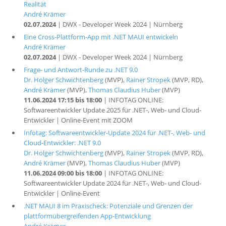
Realität
André Krämer
02.07.2024
| DWX - Developer Week 2024 | Nürnberg
Eine Cross-Plattform-App mit .NET MAUI entwickeln
André Krämer
02.07.2024
| DWX - Developer Week 2024 | Nürnberg
Frage- und Antwort-Runde zu .NET 9.0
Dr. Holger Schwichtenberg
(MVP),
Rainer Stropek
(MVP, RD),
André Krämer
(MVP),
Thomas Claudius Huber
(MVP)
11.06.2024 17:15 bis 18:00
| INFOTAG ONLINE:
Softwareentwickler Update 2025 für .NET-, Web- und Cloud-
Entwickler | Online-Event mit ZOOM
Infotag: Softwareentwickler-Update 2024 für .NET-, Web- und
Cloud-Entwickler: .NET 9.0
Dr. Holger Schwichtenberg
(MVP),
Rainer Stropek
(MVP, RD),
André Krämer
(MVP),
Thomas Claudius Huber
(MVP)
11.06.2024 09:00 bis 18:00
| INFOTAG ONLINE:
Softwareentwickler Update 2024 für .NET-, Web- und Cloud-
Entwickler | Online-Event
.NET MAUI 8 im Praxischeck: Potenziale und Grenzen der
plattformübergreifenden App-Entwicklung