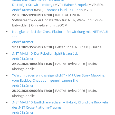
Dr. Holger Schwichtenberg
(MVP),
Rainer Stropek
(MVP, RD),
André Krämer
(MVP),
Thomas Claudius Huber
(MVP)
22.06.2027 09:00 bis 18:00
| INFOTAG ONLINE:
Softwareentwickler Update 2027 für .NET-, Web- und Cloud-
Entwickler | Online-Event mit ZOOM
Neuigkeiten bei der Cross-Platform-Entwicklung mit .NET MAUI
11.0
André Krämer
17.11.2026 15:45 bis 16:30
| Better Code .NET 11.0 | Online
.NET MAUI 10: Der Rebellen-Spirit ist zurück
André Krämer
29.09.2026 10:45 bis 11:45
| BASTA! Herbst 2026 | Mainz,
Rheingoldhalle
"Warum bauen wir das eigentlich?" – Mit User Story Mapping
vom Backlog-Chaos zum gemeinsamen Bild
André Krämer
28.09.2026 09:00 bis 17:00
| BASTA! Herbst 2026 | Mainz,
Rheingoldhalle
.NET MAUI 10: Endlich erwachsen – Hybrid, KI und die Rückkehr
des .NET Cross-Platform-Traums
André Krämer