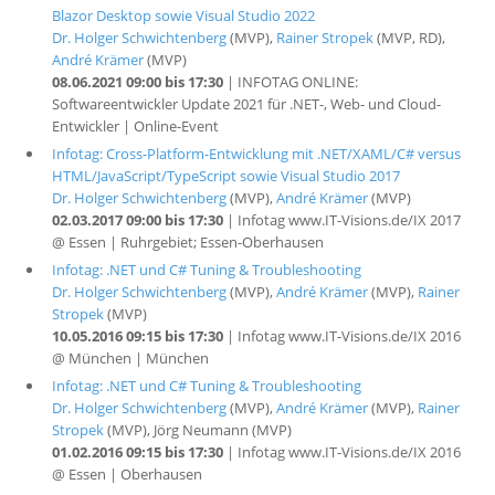
Blazor Desktop sowie Visual Studio 2022
Dr. Holger Schwichtenberg
(MVP),
Rainer Stropek
(MVP, RD),
André Krämer
(MVP)
08.06.2021 09:00 bis 17:30
| INFOTAG ONLINE:
Softwareentwickler Update 2021 für .NET-, Web- und Cloud-
Entwickler | Online-Event
Infotag: Cross-Platform-Entwicklung mit .NET/XAML/C# versus
HTML/JavaScript/TypeScript sowie Visual Studio 2017
Dr. Holger Schwichtenberg
(MVP),
André Krämer
(MVP)
02.03.2017 09:00 bis 17:30
| Infotag www.IT-Visions.de/IX 2017
@ Essen | Ruhrgebiet; Essen-Oberhausen
Infotag: .NET und C# Tuning & Troubleshooting
Dr. Holger Schwichtenberg
(MVP),
André Krämer
(MVP),
Rainer
Stropek
(MVP)
10.05.2016 09:15 bis 17:30
| Infotag www.IT-Visions.de/IX 2016
@ München | München
Infotag: .NET und C# Tuning & Troubleshooting
Dr. Holger Schwichtenberg
(MVP),
André Krämer
(MVP),
Rainer
Stropek
(MVP), Jörg Neumann (MVP)
01.02.2016 09:15 bis 17:30
| Infotag www.IT-Visions.de/IX 2016
@ Essen | Oberhausen