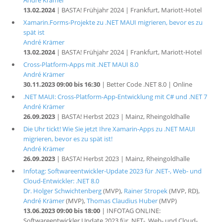
André Krämer
13.02.2024
| BASTA! Frühjahr 2024 | Frankfurt, Mariott-Hotel
Xamarin.Forms-Projekte zu .NET MAUI migrieren, bevor es zu
spät ist
André Krämer
13.02.2024
| BASTA! Frühjahr 2024 | Frankfurt, Mariott-Hotel
Cross-Platform-Apps mit .NET MAUI 8.0
André Krämer
30.11.2023 09:00 bis 16:30
| Better Code .NET 8.0 | Online
.NET MAUI: Cross-Platform-App-Entwicklung mit C# und .NET 7
André Krämer
26.09.2023
| BASTA! Herbst 2023 | Mainz, Rheingoldhalle
Die Uhr tickt! Wie Sie jetzt Ihre Xamarin-Apps zu .NET MAUI
migrieren, bevor es zu spät ist!
André Krämer
26.09.2023
| BASTA! Herbst 2023 | Mainz, Rheingoldhalle
Infotag: Softwareentwickler-Update 2023 für .NET-, Web- und
Cloud-Entwickler: .NET 8.0
Dr. Holger Schwichtenberg
(MVP),
Rainer Stropek
(MVP, RD),
André Krämer
(MVP),
Thomas Claudius Huber
(MVP)
13.06.2023 09:00 bis 18:00
| INFOTAG ONLINE:
Softwareentwickler Update 2023 für .NET-, Web- und Cloud-