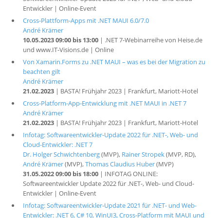
Entwickler | Online-Event
Cross-Plattform-Apps mit .NET MAUI 6.0/7.0
André Krämer
10.05.2023 09:00 bis 13:00
| .NET 7-Webinarreihe von Heise.de
und www.IT-Visions.de | Online
Von Xamarin.Forms zu .NET MAUI – was es bei der Migration zu
beachten gilt
André Krämer
21.02.2023
| BASTA! Frühjahr 2023 | Frankfurt, Mariott-Hotel
Cross-Platform-App-Entwicklung mit .NET MAUI in .NET 7
André Krämer
21.02.2023
| BASTA! Frühjahr 2023 | Frankfurt, Mariott-Hotel
Infotag: Softwareentwickler-Update 2022 für .NET-, Web- und
Cloud-Entwickler: .NET 7
Dr. Holger Schwichtenberg
(MVP),
Rainer Stropek
(MVP, RD),
André Krämer
(MVP),
Thomas Claudius Huber
(MVP)
31.05.2022 09:00 bis 18:00
| INFOTAG ONLINE:
Softwareentwickler Update 2022 für .NET-, Web- und Cloud-
Entwickler | Online-Event
Infotag: Softwareentwickler-Update 2021 für .NET- und Web-
Entwickler: .NET 6, C# 10, WinUI3, Cross-Platform mit MAUI und