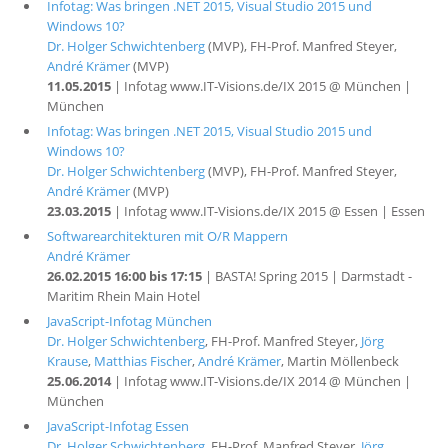
Infotag: Was bringen .NET 2015, Visual Studio 2015 und
Windows 10?
Dr. Holger Schwichtenberg
(MVP), FH-Prof. Manfred Steyer,
André Krämer
(MVP)
11.05.2015
| Infotag www.IT-Visions.de/IX 2015 @ München |
München
Infotag: Was bringen .NET 2015, Visual Studio 2015 und
Windows 10?
Dr. Holger Schwichtenberg
(MVP), FH-Prof. Manfred Steyer,
André Krämer
(MVP)
23.03.2015
| Infotag www.IT-Visions.de/IX 2015 @ Essen | Essen
Softwarearchitekturen mit O/R Mappern
André Krämer
26.02.2015 16:00 bis 17:15
| BASTA! Spring 2015 | Darmstadt -
Maritim Rhein Main Hotel
JavaScript-Infotag München
Dr. Holger Schwichtenberg
, FH-Prof. Manfred Steyer,
Jörg
Krause
,
Matthias Fischer
,
André Krämer
, Martin Möllenbeck
25.06.2014
| Infotag www.IT-Visions.de/IX 2014 @ München |
München
JavaScript-Infotag Essen
Dr. Holger Schwichtenberg
, FH-Prof. Manfred Steyer,
Jörg