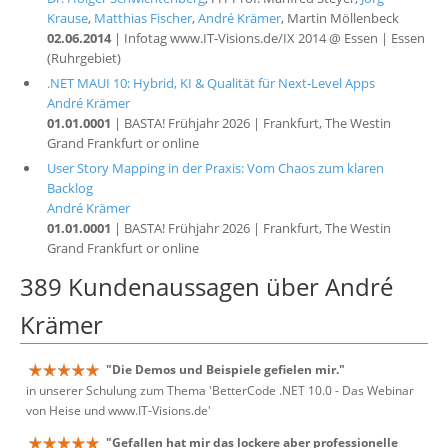
Krause
,
Matthias Fischer
,
André Krämer
, Martin Möllenbeck
02.06.2014
| Infotag www.IT-Visions.de/IX 2014 @ Essen | Essen
(Ruhrgebiet)
.NET MAUI 10: Hybrid, KI & Qualität für Next-Level Apps
André Krämer
01.01.0001
| BASTA! Frühjahr 2026 | Frankfurt, The Westin
Grand Frankfurt or online
User Story Mapping in der Praxis: Vom Chaos zum klaren
Backlog
André Krämer
01.01.0001
| BASTA! Frühjahr 2026 | Frankfurt, The Westin
Grand Frankfurt or online
389 Kundenaussagen über André
Krämer
"Die Demos und Beispiele gefielen mir."
in unserer Schulung zum Thema 'BetterCode .NET 10.0 - Das Webinar
von Heise und www.IT-Visions.de'
"Gefallen hat mir das lockere aber professionelle