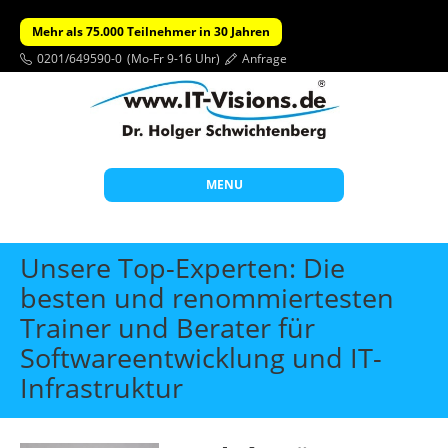
Mehr als 75.000 Teilnehmer in 30 Jahren
0201/649590-0
(Mo-Fr 9-16 Uhr)
Anfrage
MENU
Start
Unsere Top-Experten: Die
Themen
besten und renommiertesten
Trainer und Berater für
Beratung
Softwareentwicklung und IT-
Individuelle Schulungen
Infrastruktur
Offene Seminare
Wissen