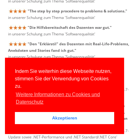
in unserer Schulung zum Thema 'Softwarequalität'
"The step by step procedere to problems & solutions."
in unserer Schulung zum Thema 'Softwarequalität'
"Die Hilfsbereitschaft des Dozenten war gut."
in unserer Schulung zum Thema 'Softwarequalität'
"Den "Erklärstil" des Dozenten mit Real-Life-Problems,
Anekdoten und Stories fand ich gut."
in unserer Schulung zum Thema 'Softwarequalität'
"Mir haben die Übungen gefallen."
Indem Sie weiterhin diese Webseite nutzen,
in unserer Schulung zum Thema 'Softwarequalität'
stimmen Sie der Verwendung von Cookies
"Mit hat alles gefallen."
zu.
in unserer Schulung zum Thema 'Visual Studio 2017- und C#/.NET 4.7-
Weitere Informationen zu Cookies und
Update sowie .NET-Performance und .NET Standard/.NET Core'
Datenschutz
"Die Schulung war gut durchplant, hatte einen roten
Faden und es war viel Wissen gut verpackt in einer kurzen Zeit.
Akzeptieren
Die Beispiele waren übersichtlich und hilfreich. Erfahrenes kann
man gut weiter umsetzen durch die praktischen Demos."
in unserer Schulung zum Thema 'Visual Studio 2017- und C#/.NET 4.7-
Update sowie .NET-Performance und .NET Standard/.NET Core'