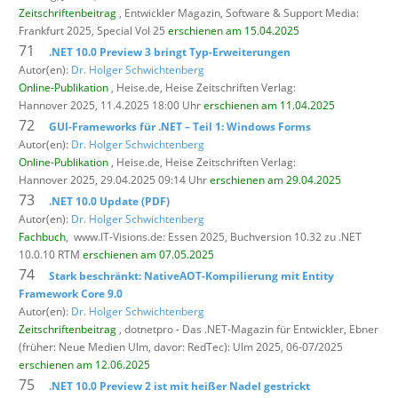
Zeitschriftenbeitrag
, Entwickler Magazin,
Software & Support Media:
Frankfurt 2025, Special Vol 25
erschienen am 15.04.2025
71
.NET 10.0 Preview 3 bringt Typ-Erweiterungen
Autor(en):
Dr. Holger Schwichtenberg
Online-Publikation
, Heise.de,
Heise Zeitschriften Verlag:
Hannover 2025, 11.4.2025 18:00 Uhr
erschienen am 11.04.2025
72
GUI-Frameworks für .NET – Teil 1: Windows Forms
Autor(en):
Dr. Holger Schwichtenberg
Online-Publikation
, Heise.de,
Heise Zeitschriften Verlag:
Hannover 2025, 29.04.2025 09:14 Uhr
erschienen am 29.04.2025
73
.NET 10.0 Update (PDF)
Autor(en):
Dr. Holger Schwichtenberg
Fachbuch
,
www.IT-Visions.de: Essen 2025, Buchversion 10.32 zu .NET
10.0.10 RTM
erschienen am 07.05.2025
74
Stark beschränkt: NativeAOT-Kompilierung mit Entity
Framework Core 9.0
Autor(en):
Dr. Holger Schwichtenberg
Zeitschriftenbeitrag
, dotnetpro - Das .NET-Magazin für Entwickler,
Ebner
(früher: Neue Medien Ulm, davor: RedTec): Ulm 2025, 06-07/2025
erschienen am 12.06.2025
75
.NET 10.0 Preview 2 ist mit heißer Nadel gestrickt