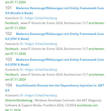
am 01.11.2024
101
Moderne Datenzugriffslösungen mit Entity Framework Core
9.0 (Kindle-E-Book)
Autor(en):
Dr. Holger Schwichtenberg
Fachbuch
,
www.IT-Visions.de: Essen 2024, Buchversion 13.7
erschienen
am 01.11.2024
102
Moderne Datenzugriffslösungen mit Entity Framework Core
9.0 (PDF-E-Book)
Autor(en):
Dr. Holger Schwichtenberg
Fachbuch
,
www.IT-Visions.de: Essen 2024, Buchversion 13.7
erschienen
am 01.11.2024
103
Moderne Datenzugriffslösungen mit Entity Framework Core
9.0 (PDF-E-Book)
Autor(en):
Dr. Holger Schwichtenberg
Fachbuch
,
www.IT-Visions.de: Essen 2024, Buchversion 13.7
erschienen
am 01.11.2024
104
Geschlüsselte Dienste bei der Dependency Injection in .NET
8.0
Autor(en):
Dr. Holger Schwichtenberg
Zeitschriftenbeitrag
, Windows Developer (vormals: dot.NET Magazin),
Software & Support Media: Frankfurt 2024, 12/2024
erschienen am
04.11.2024