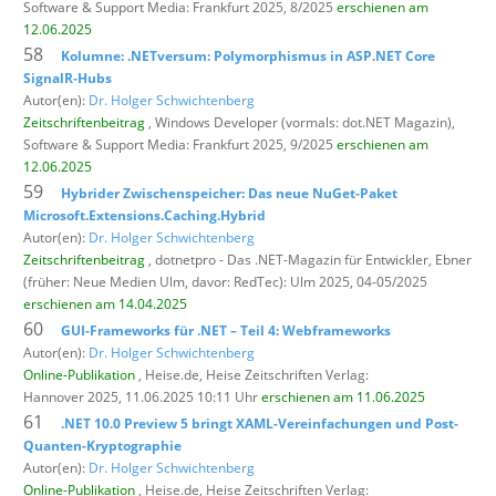
Software & Support Media: Frankfurt 2025, 8/2025
erschienen am
12.06.2025
58
Kolumne: .NETversum: Polymorphismus in ASP.NET Core
SignalR-Hubs
Autor(en):
Dr. Holger Schwichtenberg
Zeitschriftenbeitrag
, Windows Developer (vormals: dot.NET Magazin),
Software & Support Media: Frankfurt 2025, 9/2025
erschienen am
12.06.2025
59
Hybrider Zwischenspeicher: Das neue NuGet-Paket
Microsoft.Extensions.Caching.Hybrid
Autor(en):
Dr. Holger Schwichtenberg
Zeitschriftenbeitrag
, dotnetpro - Das .NET-Magazin für Entwickler,
Ebner
(früher: Neue Medien Ulm, davor: RedTec): Ulm 2025, 04-05/2025
erschienen am 14.04.2025
60
GUI-Frameworks für .NET – Teil 4: Webframeworks
Autor(en):
Dr. Holger Schwichtenberg
Online-Publikation
, Heise.de,
Heise Zeitschriften Verlag:
Hannover 2025, 11.06.2025 10:11 Uhr
erschienen am 11.06.2025
61
.NET 10.0 Preview 5 bringt XAML-Vereinfachungen und Post-
Quanten-Kryptographie
Autor(en):
Dr. Holger Schwichtenberg
Online-Publikation
, Heise.de,
Heise Zeitschriften Verlag: