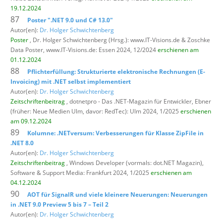
19.12.2024
87
Poster ".NET 9.0 und C# 13.0"
Autor(en):
Dr. Holger Schwichtenberg
Poster
, Dr. Holger Schwichtenberg (Hrsg.): www.IT-Visions.de & Zoschke
Data Poster,
www.IT-Visions.de: Essen 2024, 12/2024
erschienen am
01.12.2024
88
Pflichterfüllung: Strukturierte elektronische Rechnungen (E-
Invoicing) mit .NET selbst implementiert
Autor(en):
Dr. Holger Schwichtenberg
Zeitschriftenbeitrag
, dotnetpro - Das .NET-Magazin für Entwickler,
Ebner
(früher: Neue Medien Ulm, davor: RedTec): Ulm 2024, 1/2025
erschienen
am 09.12.2024
89
Kolumne: .NETversum: Verbesserungen für Klasse ZipFile in
.NET 8.0
Autor(en):
Dr. Holger Schwichtenberg
Zeitschriftenbeitrag
, Windows Developer (vormals: dot.NET Magazin),
Software & Support Media: Frankfurt 2024, 1/2025
erschienen am
04.12.2024
90
AOT für SignalR und viele kleinere Neuerungen: Neuerungen
in .NET 9.0 Preview 5 bis 7 – Teil 2
Autor(en):
Dr. Holger Schwichtenberg