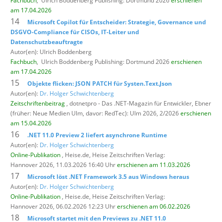
Fachbuch
,
Ulrich Boddenberg Publishing: Dortmund 2026
erschienen
am 17.04.2026
14
Microsoft Copilot für Entscheider: Strategie, Governance und
DSGVO-Compliance für CISOs, IT-Leiter und
Datenschutzbeauftragte
Autor(en): Ulrich Boddenberg
Fachbuch
,
Ulrich Boddenberg Publishing: Dortmund 2026
erschienen
am 17.04.2026
15
Objekte flicken: JSON PATCH für Systen.Text.Json
Autor(en):
Dr. Holger Schwichtenberg
Zeitschriftenbeitrag
, dotnetpro - Das .NET-Magazin für Entwickler,
Ebner
(früher: Neue Medien Ulm, davor: RedTec): Ulm 2026, 2/2026
erschienen
am 15.04.2026
16
.NET 11.0 Preview 2 liefert asynchrone Runtime
Autor(en):
Dr. Holger Schwichtenberg
Online-Publikation
, Heise.de,
Heise Zeitschriften Verlag:
Hannover 2026, 11.03.2026 16:40 Uhr
erschienen am 11.03.2026
17
Microsoft löst .NET Framework 3.5 aus Windows heraus
Autor(en):
Dr. Holger Schwichtenberg
Online-Publikation
, Heise.de,
Heise Zeitschriften Verlag:
Hannover 2026, 06.02.2026 12:23 Uhr
erschienen am 06.02.2026
18
Microsoft startet mit den Previews zu .NET 11.0