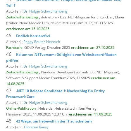
Teil 1
Autor(en):
Dr. Holger Schwichtenberg
Zeitschriftenbeitrag
, dotnetpro - Das .NET-Magazin für Entwickler,
Ebner
(früher: Neue Medien Ulm, davor: RedTec): Ulm 2025, 10-11/2025
erschienen am 15.10.2025
45
Endlich barrierefrei
Autor(en):
Peggy Reuter-Heinrich
Fachbuch
,
GOLD Verlag: Dresden 2025
erschienen am 27.10.2025
46
Kolumne: .NETversum: Gültigkeit von Websitezertifikaten
prüfen
Autor(en):
Dr. Holger Schwichtenberg
Zeitschriftenbeitrag
, Windows Developer (vormals: dot.NET Magazin),
Software & Support Media: Frankfurt 2025, 11/2025
erschienen am
14.08.2025
47
.NET 10 Release Candidate 1: Nachschlag für Entity
Framework Core
Autor(en):
Dr. Holger Schwichtenberg
Online-Publikation
, Heise.de,
Heise Zeitschriften Verlag:
Hannover 2025, 11.09.2025 12:37 Uhr
erschienen am 11.09.2025
48
42 Wege, um liebevoll in der IT zu scheitern
Autor(en):
Thorsten Kansy