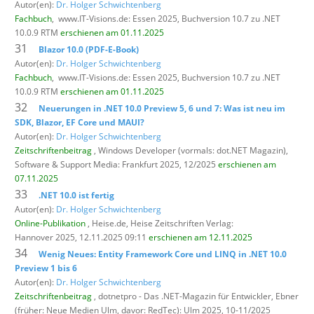
Autor(en):
Dr. Holger Schwichtenberg
Fachbuch
,
www.IT-Visions.de: Essen 2025, Buchversion 10.7 zu .NET
10.0.9 RTM
erschienen am 01.11.2025
31
Blazor 10.0 (PDF-E-Book)
Autor(en):
Dr. Holger Schwichtenberg
Fachbuch
,
www.IT-Visions.de: Essen 2025, Buchversion 10.7 zu .NET
10.0.9 RTM
erschienen am 01.11.2025
32
Neuerungen in .NET 10.0 Preview 5, 6 und 7: Was ist neu im
SDK, Blazor, EF Core und MAUI?
Autor(en):
Dr. Holger Schwichtenberg
Zeitschriftenbeitrag
, Windows Developer (vormals: dot.NET Magazin),
Software & Support Media: Frankfurt 2025, 12/2025
erschienen am
07.11.2025
33
.NET 10.0 ist fertig
Autor(en):
Dr. Holger Schwichtenberg
Online-Publikation
, Heise.de,
Heise Zeitschriften Verlag:
Hannover 2025, 12.11.2025 09:11
erschienen am 12.11.2025
34
Wenig Neues: Entity Framework Core und LINQ in .NET 10.0
Preview 1 bis 6
Autor(en):
Dr. Holger Schwichtenberg
Zeitschriftenbeitrag
, dotnetpro - Das .NET-Magazin für Entwickler,
Ebner
(früher: Neue Medien Ulm, davor: RedTec): Ulm 2025, 10-11/2025