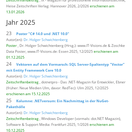
Zeitschriftenbeitrag
, iX - Magazin für professionelle Informationstechnik,
Heise Zeitschriften Verlag: Hannover 2026, 2/2026
erschienen am
13.01.2026
Jahr 2025
23
Poster "C# 14.0 und .NET 10.0"
Autor(en):
Dr. Holger Schwichtenberg
Poster
, Dr. Holger Schwichtenberg (Hrsg.): www.IT-Visions.de & Zoschke
Data Poster,
www.IT-Visions.de: Essen 2025, 12/2025
erschienen am
01.12.2025
24
Vektoren auf dem Vormarsch: SQL Server-Spaltentyp "Vector"
mit Entity Framework Core 10.0
Autor(en):
Dr. Holger Schwichtenberg
Zeitschriftenbeitrag
, dotnetpro - Das .NET-Magazin für Entwickler,
Ebner
(früher: Neue Medien Ulm, davor: RedTec): Ulm 2025, 12/2025
erschienen am 15.12.2025
25
Kolumne: .NETversum: Ein Nachmittag in der NuGet-
Pakethölle
Autor(en):
Dr. Holger Schwichtenberg
Zeitschriftenbeitrag
, Windows Developer (vormals: dot.NET Magazin),
Software & Support Media: Frankfurt 2025, 1/2026
erschienen am
10.12.2025