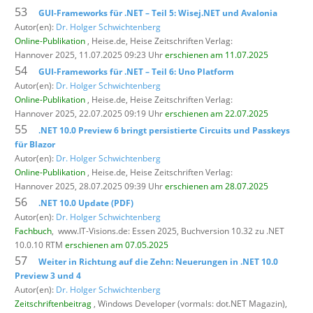
53
GUI-Frameworks für .NET – Teil 5: Wisej.NET und Avalonia
Autor(en):
Dr. Holger Schwichtenberg
Online-Publikation
, Heise.de,
Heise Zeitschriften Verlag:
Hannover 2025, 11.07.2025 09:23 Uhr
erschienen am 11.07.2025
54
GUI-Frameworks für .NET – Teil 6: Uno Platform
Autor(en):
Dr. Holger Schwichtenberg
Online-Publikation
, Heise.de,
Heise Zeitschriften Verlag:
Hannover 2025, 22.07.2025 09:19 Uhr
erschienen am 22.07.2025
55
.NET 10.0 Preview 6 bringt persistierte Circuits und Passkeys
für Blazor
Autor(en):
Dr. Holger Schwichtenberg
Online-Publikation
, Heise.de,
Heise Zeitschriften Verlag:
Hannover 2025, 28.07.2025 09:39 Uhr
erschienen am 28.07.2025
56
.NET 10.0 Update (PDF)
Autor(en):
Dr. Holger Schwichtenberg
Fachbuch
,
www.IT-Visions.de: Essen 2025, Buchversion 10.32 zu .NET
10.0.10 RTM
erschienen am 07.05.2025
57
Weiter in Richtung auf die Zehn: Neuerungen in .NET 10.0
Preview 3 und 4
Autor(en):
Dr. Holger Schwichtenberg
Zeitschriftenbeitrag
, Windows Developer (vormals: dot.NET Magazin),