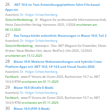
26
.NET 10.0 im Test: Entwicklungsplattform führt File-based
Apps ein
Autor(en):
Dr. Holger Schwichtenberg
Zeitschriftenbeitrag
, iX - Magazin für professionelle Informationstechnik,
Heise Zeitschriften Verlag: Hannover 2025, 1/2026
erschienen am
08.12.2025
27
Das Tempo bleibt ordentlich: Neuerungen in Blazor 10.0, Teil 2
Autor(en):
Dr. Holger Schwichtenberg
Zeitschriftenbeitrag
, dotnetpro - Das .NET-Magazin für Entwickler,
Ebner
(früher: Neue Medien Ulm, davor: RedTec): Ulm 2025, 12/2025
erschienen am 15.12.2025
28
Blazor 10.0: Moderne Webanwendungen und hybride Cross-
Platform-Apps mit .NET 10.0, C# 14.0 und Visual Studio 2026
Autor(en):
Dr. Holger Schwichtenberg
Fachbuch
,
www.IT-Visions.de: Essen 2025, Buchversion 10.7 zu .NET
10.0.9 RTM
erschienen am 01.11.2025
29
Blazor 10.0 (Kindle-E-Book)
Autor(en):
Dr. Holger Schwichtenberg
Fachbuch
,
www.IT-Visions.de: Essen 2025, Buchversion 10.7 zu .NET
10.0.9 RTM
erschienen am 01.11.2025
30
Blazor 10.0 (PDF-E-Book)