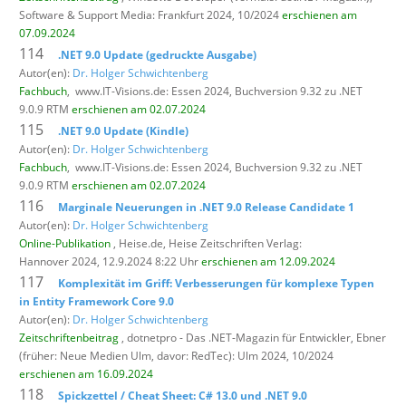
Software & Support Media: Frankfurt 2024, 10/2024
erschienen am
07.09.2024
114
.NET 9.0 Update (gedruckte Ausgabe)
Autor(en):
Dr. Holger Schwichtenberg
Fachbuch
,
www.IT-Visions.de: Essen 2024, Buchversion 9.32 zu .NET
9.0.9 RTM
erschienen am 02.07.2024
115
.NET 9.0 Update (Kindle)
Autor(en):
Dr. Holger Schwichtenberg
Fachbuch
,
www.IT-Visions.de: Essen 2024, Buchversion 9.32 zu .NET
9.0.9 RTM
erschienen am 02.07.2024
116
Marginale Neuerungen in .NET 9.0 Release Candidate 1
Autor(en):
Dr. Holger Schwichtenberg
Online-Publikation
, Heise.de,
Heise Zeitschriften Verlag:
Hannover 2024, 12.9.2024 8:22 Uhr
erschienen am 12.09.2024
117
Komplexität im Griff: Verbesserungen für komplexe Typen
in Entity Framework Core 9.0
Autor(en):
Dr. Holger Schwichtenberg
Zeitschriftenbeitrag
, dotnetpro - Das .NET-Magazin für Entwickler,
Ebner
(früher: Neue Medien Ulm, davor: RedTec): Ulm 2024, 10/2024
erschienen am 16.09.2024
118
Spickzettel / Cheat Sheet: C# 13.0 und .NET 9.0