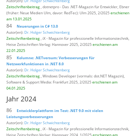
Autor(en):
Dr. Holger Schwichtenberg
Zeitschriftenbeitrag
, dotnetpro - Das .NET-Magazin für Entwickler,
Ebner
(früher: Neue Medien Ulm, davor: RedTec): Ulm 2025, 2/2025
erschienen
am 13.01.2025
84
Neuerungen in C# 13.0
Autor(en):
Dr. Holger Schwichtenberg
Zeitschriftenbeitrag
, iX - Magazin für professionelle Informationstechnik,
Heise Zeitschriften Verlag: Hannover 2025, 2/2025
erschienen am
22.01.2025
85
Kolumne: .NETversum: Verbesserungen für
Netzwerkfunktionen in .NET 8.0
Autor(en):
Dr. Holger Schwichtenberg
Zeitschriftenbeitrag
, Windows Developer (vormals: dot.NET Magazin),
Software & Support Media: Frankfurt 2025, 2/2025
erschienen am
04.01.2025
Jahr 2024
86
Entwicklerplattform im Test: .NET 9.0 mit vielen
Leistungsverbesserungen
Autor(en):
Dr. Holger Schwichtenberg
Zeitschriftenbeitrag
, iX - Magazin für professionelle Informationstechnik,
Heise Zeitschriften Verlag: Hannover 2024, 1/2025
erschienen am