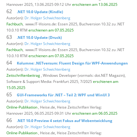
Hannover 2025, 13.06.2025 09:12 Uhr
erschienen am 13.06.2025
62
.NET 10.0 Update (Kindle)
Autor(en):
Dr. Holger Schwichtenberg
Fachbuch
,
www.IT-Visions.de: Essen 2025, Buchversion 10.32 zu .NET
10.0.10 RTM
erschienen am 07.05.2025
63
.NET 10.0 Update (Druck)
Autor(en):
Dr. Holger Schwichtenberg
Fachbuch
,
www.IT-Visions.de: Essen 2025, Buchversion 10.32 zu .NET
10.0.10 RTM
erschienen am 07.05.2025
64
Kolumne: .NETversum: Fluent Design für WPF-Anwendungen
Autor(en):
Dr. Holger Schwichtenberg
Zeitschriftenbeitrag
, Windows Developer (vormals: dot.NET Magazin),
Software & Support Media: Frankfurt 2025, 7/2025
erschienen am
15.05.2025
65
GUI-Frameworks für .NET – Teil 2: WPF und WinUI 3
Autor(en):
Dr. Holger Schwichtenberg
Online-Publikation
, Heise.de,
Heise Zeitschriften Verlag:
Hannover 2025, 06.05.2025 09:31 Uhr
erschienen am 06.05.2025
66
.NET 10.0 Preview 4 setzt Fokus auf Webentwicklung
Autor(en):
Dr. Holger Schwichtenberg
Online-Publikation
, Heise.de,
Heise Zeitschriften Verlag: