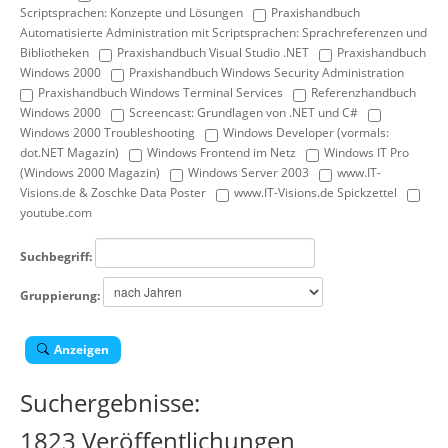
Scriptsprachen: Konzepte und Lösungen
Praxishandbuch
Automatisierte Administration mit Scriptsprachen: Sprachreferenzen und
Bibliotheken
Praxishandbuch Visual Studio .NET
Praxishandbuch
Windows 2000
Praxishandbuch Windows Security Administration
Praxishandbuch Windows Terminal Services
Referenzhandbuch
Windows 2000
Screencast: Grundlagen von .NET und C#
Windows 2000 Troubleshooting
Windows Developer (vormals:
dot.NET Magazin)
Windows Frontend im Netz
Windows IT Pro
(Windows 2000 Magazin)
Windows Server 2003
www.IT-
Visions.de & Zoschke Data Poster
www.IT-Visions.de Spickzettel
youtube.com
Suchbegriff:
Gruppierung:
Anzeigen
Suchergebnisse:
1823 Veröffentlichungen