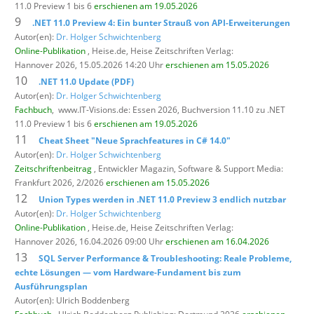
11.0 Preview 1 bis 6
erschienen am 19.05.2026
9
.NET 11.0 Preview 4: Ein bunter Strauß von API-Erweiterungen
Autor(en):
Dr. Holger Schwichtenberg
Online-Publikation
, Heise.de,
Heise Zeitschriften Verlag:
Hannover 2026, 15.05.2026 14:20 Uhr
erschienen am 15.05.2026
10
.NET 11.0 Update (PDF)
Autor(en):
Dr. Holger Schwichtenberg
Fachbuch
,
www.IT-Visions.de: Essen 2026, Buchversion 11.10 zu .NET
11.0 Preview 1 bis 6
erschienen am 19.05.2026
11
Cheat Sheet "Neue Sprachfeatures in C# 14.0"
Autor(en):
Dr. Holger Schwichtenberg
Zeitschriftenbeitrag
, Entwickler Magazin,
Software & Support Media:
Frankfurt 2026, 2/2026
erschienen am 15.05.2026
12
Union Types werden in .NET 11.0 Preview 3 endlich nutzbar
Autor(en):
Dr. Holger Schwichtenberg
Online-Publikation
, Heise.de,
Heise Zeitschriften Verlag:
Hannover 2026, 16.04.2026 09:00 Uhr
erschienen am 16.04.2026
13
SQL Server Performance & Troubleshooting: Reale Probleme,
echte Lösungen — vom Hardware-Fundament bis zum
Ausführungsplan
Autor(en): Ulrich Boddenberg