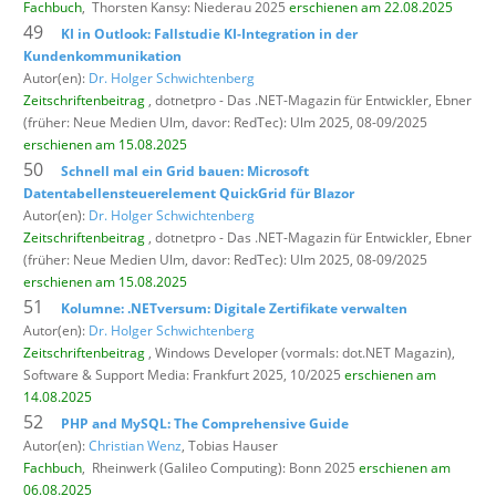
Fachbuch
,
Thorsten Kansy: Niederau 2025
erschienen am 22.08.2025
49
KI in Outlook: Fallstudie KI-Integration in der
Kundenkommunikation
Autor(en):
Dr. Holger Schwichtenberg
Zeitschriftenbeitrag
, dotnetpro - Das .NET-Magazin für Entwickler,
Ebner
(früher: Neue Medien Ulm, davor: RedTec): Ulm 2025, 08-09/2025
erschienen am 15.08.2025
50
Schnell mal ein Grid bauen: Microsoft
Datentabellensteuerelement QuickGrid für Blazor
Autor(en):
Dr. Holger Schwichtenberg
Zeitschriftenbeitrag
, dotnetpro - Das .NET-Magazin für Entwickler,
Ebner
(früher: Neue Medien Ulm, davor: RedTec): Ulm 2025, 08-09/2025
erschienen am 15.08.2025
51
Kolumne: .NETversum: Digitale Zertifikate verwalten
Autor(en):
Dr. Holger Schwichtenberg
Zeitschriftenbeitrag
, Windows Developer (vormals: dot.NET Magazin),
Software & Support Media: Frankfurt 2025, 10/2025
erschienen am
14.08.2025
52
PHP and MySQL: The Comprehensive Guide
Autor(en):
Christian Wenz
, Tobias Hauser
Fachbuch
,
Rheinwerk (Galileo Computing): Bonn 2025
erschienen am
06.08.2025