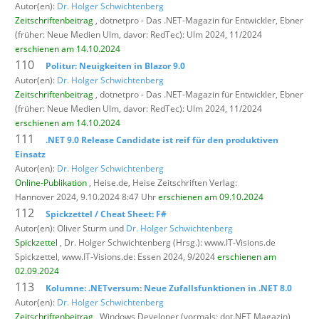
Autor(en):
Dr. Holger Schwichtenberg
Zeitschriftenbeitrag
, dotnetpro - Das .NET-Magazin für Entwickler,
Ebner
(früher: Neue Medien Ulm, davor: RedTec): Ulm 2024, 11/2024
erschienen am 14.10.2024
110
Politur: Neuigkeiten in Blazor 9.0
Autor(en):
Dr. Holger Schwichtenberg
Zeitschriftenbeitrag
, dotnetpro - Das .NET-Magazin für Entwickler,
Ebner
(früher: Neue Medien Ulm, davor: RedTec): Ulm 2024, 11/2024
erschienen am 14.10.2024
111
.NET 9.0 Release Candidate ist reif für den produktiven
Einsatz
Autor(en):
Dr. Holger Schwichtenberg
Online-Publikation
, Heise.de,
Heise Zeitschriften Verlag:
Hannover 2024, 9.10.2024 8:47 Uhr
erschienen am 09.10.2024
112
Spickzettel / Cheat Sheet: F#
Autor(en): Oliver Sturm und
Dr. Holger Schwichtenberg
Spickzettel
, Dr. Holger Schwichtenberg (Hrsg.): www.IT-Visions.de
Spickzettel,
www.IT-Visions.de: Essen 2024, 9/2024
erschienen am
02.09.2024
113
Kolumne: .NETversum: Neue Zufallsfunktionen in .NET 8.0
Autor(en):
Dr. Holger Schwichtenberg
Zeitschriftenbeitrag
, Windows Developer (vormals: dot.NET Magazin),