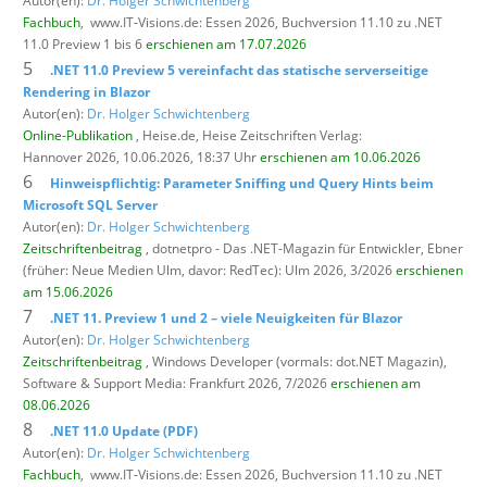
Autor(en):
Dr. Holger Schwichtenberg
Fachbuch
,
www.IT-Visions.de: Essen 2026, Buchversion 11.10 zu .NET
11.0 Preview 1 bis 6
erschienen am 17.07.2026
5
.NET 11.0 Preview 5 vereinfacht das statische serverseitige
Rendering in Blazor
Autor(en):
Dr. Holger Schwichtenberg
Online-Publikation
, Heise.de,
Heise Zeitschriften Verlag:
Hannover 2026, 10.06.2026, 18:37 Uhr
erschienen am 10.06.2026
6
Hinweispflichtig: Parameter Sniffing und Query Hints beim
Microsoft SQL Server
Autor(en):
Dr. Holger Schwichtenberg
Zeitschriftenbeitrag
, dotnetpro - Das .NET-Magazin für Entwickler,
Ebner
(früher: Neue Medien Ulm, davor: RedTec): Ulm 2026, 3/2026
erschienen
am 15.06.2026
7
.NET 11. Preview 1 und 2 – viele Neuigkeiten für Blazor
Autor(en):
Dr. Holger Schwichtenberg
Zeitschriftenbeitrag
, Windows Developer (vormals: dot.NET Magazin),
Software & Support Media: Frankfurt 2026, 7/2026
erschienen am
08.06.2026
8
.NET 11.0 Update (PDF)
Autor(en):
Dr. Holger Schwichtenberg
Fachbuch
,
www.IT-Visions.de: Essen 2026, Buchversion 11.10 zu .NET