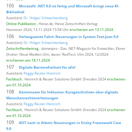
105
Microsoft: .NET 9.0 ist fertig und Microsoft bringt neue KI-
Bibliothek
Autor(en):
Dr. Holger Schwichtenberg
Online-Publikation
, Heise.de,
Heise Zeitschriften Verlag:
Hannover 2024, 13.11.2024 15:58 Uhr
erschienen am 13.11.2024
106
Verlangsamte Fahrt: Neuerungen in System.Text.Json 9.0
Autor(en):
Dr. Holger Schwichtenberg
Zeitschriftenbeitrag
, dotnetpro - Das .NET-Magazin für Entwickler,
Ebner
(früher: Neue Medien Ulm, davor: RedTec): Ulm 2024, 12/2024
erschienen am 18.11.2024
107
Digitale Barrierefreiheit für alle!
Autor(en):
Peggy Reuter-Heinrich
Fachbuch
,
Heinrich & Reuter Solutions GmbH: Dresden 2024
erschienen
am 01.10.2024
108
Gemeinsam für Inklusion: Kurzgeschichten über digitale
Menschenrechtsverletzungen
Autor(en):
Peggy Reuter-Heinrich
Fachbuch
,
Heinrich & Reuter Solutions GmbH: Dresden 2024
erschienen
am 01.10.2024
109
AOT noch in Arbeit: Neuerungen in Entity Framework Core
9.0