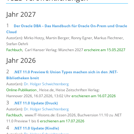
Jahr 2027
1
Der Oracle DBA – Das Handbuch für Oracle On-Prem und Oracle
Cloud
Autor(en): Mirko Hotzy, Martin Berger, Ronny Egner, Markus Flechtner,
Stefan Oehrli
Fachbuch
,
Carl Hanser Verlag: München 2027
erscheint am 15.05.2027
Jahr 2026
2
.NET 11.0 Preview 6: Union Types machen sich in den .NET-
Bibliotheken breit
Autor(en):
Dr. Holger Schwichtenberg
Online-Publikation
, Heise.de,
Heise Zeitschriften Verlag:
Hannover 2026, 16.07.2026, 13:02 Uhr
erschienen am 16.07.2026
3
.NET 11.0 Update (Druck)
Autor(en):
Dr. Holger Schwichtenberg
Fachbuch
,
www.IT-Visions.de: Essen 2026, Buchversion 11.10 zu .NET
11.0 Preview 1 bis 6
erschienen am 17.07.2026
4
.NET 11.0 Update (Kindle)