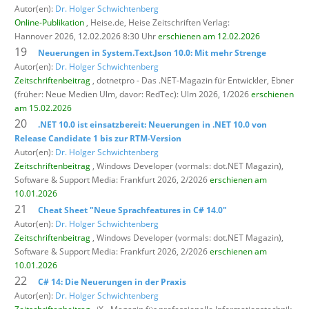
Autor(en):
Dr. Holger Schwichtenberg
Online-Publikation
, Heise.de,
Heise Zeitschriften Verlag:
Hannover 2026, 12.02.2026 8:30 Uhr
erschienen am 12.02.2026
19
Neuerungen in System.Text.Json 10.0: Mit mehr Strenge
Autor(en):
Dr. Holger Schwichtenberg
Zeitschriftenbeitrag
, dotnetpro - Das .NET-Magazin für Entwickler,
Ebner
(früher: Neue Medien Ulm, davor: RedTec): Ulm 2026, 1/2026
erschienen
am 15.02.2026
20
.NET 10.0 ist einsatzbereit: Neuerungen in .NET 10.0 von
Release Candidate 1 bis zur RTM-Version
Autor(en):
Dr. Holger Schwichtenberg
Zeitschriftenbeitrag
, Windows Developer (vormals: dot.NET Magazin),
Software & Support Media: Frankfurt 2026, 2/2026
erschienen am
10.01.2026
21
Cheat Sheet "Neue Sprachfeatures in C# 14.0"
Autor(en):
Dr. Holger Schwichtenberg
Zeitschriftenbeitrag
, Windows Developer (vormals: dot.NET Magazin),
Software & Support Media: Frankfurt 2026, 2/2026
erschienen am
10.01.2026
22
C# 14: Die Neuerungen in der Praxis
Autor(en):
Dr. Holger Schwichtenberg