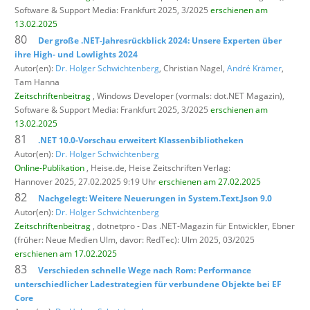
Software & Support Media: Frankfurt 2025, 3/2025
erschienen am
13.02.2025
80
Der große .NET-Jahresrückblick 2024: Unsere Experten über
ihre High- und Lowlights 2024
Autor(en):
Dr. Holger Schwichtenberg
, Christian Nagel,
André Krämer
,
Tam Hanna
Zeitschriftenbeitrag
, Windows Developer (vormals: dot.NET Magazin),
Software & Support Media: Frankfurt 2025, 3/2025
erschienen am
13.02.2025
81
.NET 10.0-Vorschau erweitert Klassenbibliotheken
Autor(en):
Dr. Holger Schwichtenberg
Online-Publikation
, Heise.de,
Heise Zeitschriften Verlag:
Hannover 2025, 27.02.2025 9:19 Uhr
erschienen am 27.02.2025
82
Nachgelegt: Weitere Neuerungen in System.Text.Json 9.0
Autor(en):
Dr. Holger Schwichtenberg
Zeitschriftenbeitrag
, dotnetpro - Das .NET-Magazin für Entwickler,
Ebner
(früher: Neue Medien Ulm, davor: RedTec): Ulm 2025, 03/2025
erschienen am 17.02.2025
83
Verschieden schnelle Wege nach Rom: Performance
unterschiedlicher Ladestrategien für verbundene Objekte bei EF
Core