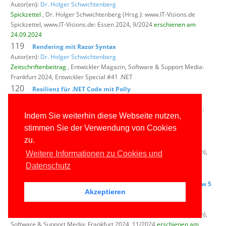
Autor(en):
Dr. Holger Schwichtenberg
Spickzettel
, Dr. Holger Schwichtenberg (Hrsg.): www.IT-Visions.de
Spickzettel,
www.IT-Visions.de: Essen 2024, 9/2024
erschienen am
24.09.2024
119
Rendering mit Razor Syntax
Autor(en):
Dr. Holger Schwichtenberg
Zeitschriftenbeitrag
, Entwickler Magazin,
Software & Support Media:
Frankfurt 2024, Entwickler Special #41 .NET
120
Resilienz für .NET Code mit Polly
Autor(en):
Dr. Holger Schwichtenberg
Zeitschriftenbeitrag
, Entwickler Magazin,
Software & Support Media:
Indem Sie weiterhin diese Webseite nutzen,
Frankfurt 2024, Entwickler Special #41 .NET
stimmen Sie der Verwendung von Cookies
121
F# Cheat Sheet
zu.
Autor(en): Oliver Sturm und
Dr. Holger Schwichtenberg
Zeitschriftenbeitrag
, Windows Developer (vormals: dot.NET Magazin),
Weitere Informationen zu Cookies und
Software & Support Media: Frankfurt 2024, 11/2024
erschienen am
Datenschutz
04.10.2024
122
Viele kleine Neuerungen: Neuerungen in .NET 9.0 Preview 5
Akzeptieren
bis 7 – Teil 1
Autor(en):
Dr. Holger Schwichtenberg
Zeitschriftenbeitrag
, Windows Developer (vormals: dot.NET Magazin),
Software & Support Media: Frankfurt 2024, 11/2024
erschienen am