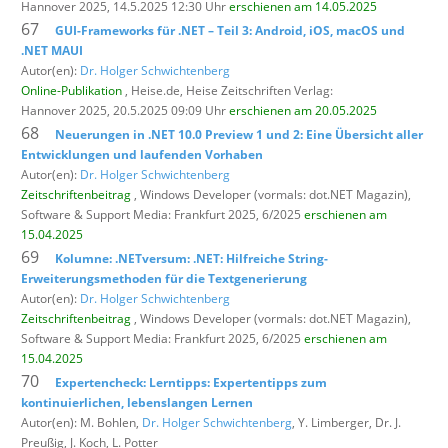
Hannover 2025, 14.5.2025 12:30 Uhr
erschienen am 14.05.2025
67
GUI-Frameworks für .NET – Teil 3: Android, iOS, macOS und
.NET MAUI
Autor(en):
Dr. Holger Schwichtenberg
Online-Publikation
, Heise.de,
Heise Zeitschriften Verlag:
Hannover 2025, 20.5.2025 09:09 Uhr
erschienen am 20.05.2025
68
Neuerungen in .NET 10.0 Preview 1 und 2: Eine Übersicht aller
Entwicklungen und laufenden Vorhaben
Autor(en):
Dr. Holger Schwichtenberg
Zeitschriftenbeitrag
, Windows Developer (vormals: dot.NET Magazin),
Software & Support Media: Frankfurt 2025, 6/2025
erschienen am
15.04.2025
69
Kolumne: .NETversum: .NET: Hilfreiche String-
Erweiterungsmethoden für die Textgenerierung
Autor(en):
Dr. Holger Schwichtenberg
Zeitschriftenbeitrag
, Windows Developer (vormals: dot.NET Magazin),
Software & Support Media: Frankfurt 2025, 6/2025
erschienen am
15.04.2025
70
Expertencheck: Lerntipps: Expertentipps zum
kontinuierlichen, lebenslangen Lernen
Autor(en): M. Bohlen,
Dr. Holger Schwichtenberg
, Y. Limberger, Dr. J.
Preußig, J. Koch, L. Potter