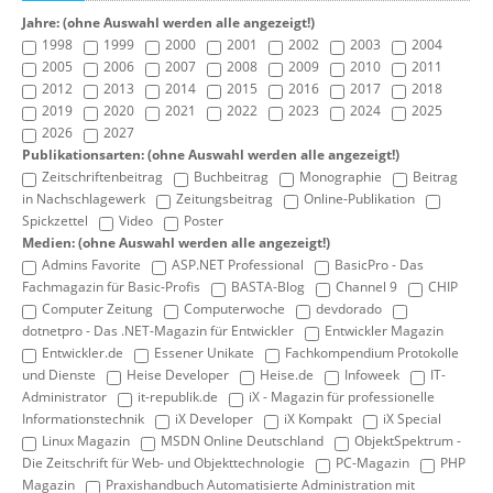
Jahre: (ohne Auswahl werden alle angezeigt!)
1998
1999
2000
2001
2002
2003
2004
2005
2006
2007
2008
2009
2010
2011
2012
2013
2014
2015
2016
2017
2018
2019
2020
2021
2022
2023
2024
2025
2026
2027
Publikationsarten: (ohne Auswahl werden alle angezeigt!)
Zeitschriftenbeitrag
Buchbeitrag
Monographie
Beitrag
in Nachschlagewerk
Zeitungsbeitrag
Online-Publikation
Spickzettel
Video
Poster
Medien: (ohne Auswahl werden alle angezeigt!)
Admins Favorite
ASP.NET Professional
BasicPro - Das
Fachmagazin für Basic-Profis
BASTA-Blog
Channel 9
CHIP
Computer Zeitung
Computerwoche
devdorado
dotnetpro - Das .NET-Magazin für Entwickler
Entwickler Magazin
Entwickler.de
Essener Unikate
Fachkompendium Protokolle
und Dienste
Heise Developer
Heise.de
Infoweek
IT-
Administrator
it-republik.de
iX - Magazin für professionelle
Informationstechnik
iX Developer
iX Kompakt
iX Special
Linux Magazin
MSDN Online Deutschland
ObjektSpektrum -
Die Zeitschrift für Web- und Objekttechnologie
PC-Magazin
PHP
Magazin
Praxishandbuch Automatisierte Administration mit