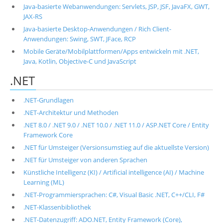
Java-basierte Webanwendungen: Servlets, JSP, JSF, JavaFX, GWT,
JAX-RS
Java-basierte Desktop-Anwendungen / Rich Client-
Anwendungen: Swing, SWT, JFace, RCP
Mobile Geräte/Mobilplattformen/Apps entwickeln mit .NET,
Java, Kotlin, Objective-C und JavaScript
.NET
.NET-Grundlagen
.NET-Architektur und Methoden
.NET 8.0 / .NET 9.0 / .NET 10.0 / .NET 11.0 / ASP.NET Core / Entity
Framework Core
.NET für Umsteiger (Versionsumstieg auf die aktuellste Version)
.NET für Umsteiger von anderen Sprachen
Künstliche Intelligenz (KI) / Artificial intelligence (AI) / Machine
Learning (ML)
.NET-Programmiersprachen: C#, Visual Basic .NET, C++/CLI, F#
.NET-Klassenbibliothek
.NET-Datenzugriff: ADO.NET, Entity Framework (Core),