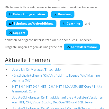
Über uns
Die folgende Liste zeigt unsere Kernkompetenzbereiche, in denen wir
Suche
Entwicklungsarbeiten
Beratung
Schulungen/Weiterbildung
Coaching
und
Support
anbieten. Sehr gerne unterstützen wir Sie aber auch zu anderen
Fragestellungen. Fragen Sie uns gerne an!
Kontaktformulare
Aktuelle Themen
Überblick für Manager/Entscheider
Künstliche Intelligenz (KI) / Artificial intelligence (AI) / Machine
Learning (ML)
.NET 8.0 / .NET 9.0 / .NET 10.0 / .NET 11.0 / ASP.NET Core / Entity
Framework Core
Update-Schulungen für Entwickler auf die aktuellsten Versionen
von .NET, C++, Visual Studio, DevOps/TFS und SQL Server
Update-Schulungen für Windows und Microsoft-Serverprodukte