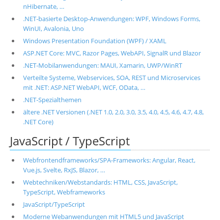
nHibernate, …
.NET-basierte Desktop-Anwendungen: WPF, Windows Forms,
WinUI, Avalonia, Uno
Windows Presentation Foundation (WPF) / XAML
ASP.NET Core: MVC, Razor Pages, WebAPI, SignalR und Blazor
.NET-Mobilanwendungen: MAUI, Xamarin, UWP/WinRT
Verteilte Systeme, Webservices, SOA, REST und Microservices
mit .NET: ASP.NET WebAPI, WCF, OData, …
.NET-Spezialthemen
ältere .NET Versionen (.NET 1.0, 2.0, 3.0, 3.5, 4.0, 4.5, 4.6, 4.7, 4.8,
.NET Core)
JavaScript / TypeScript
Webfrontendframeworks/SPA-Frameworks: Angular, React,
Vue.js, Svelte, RxJS, Blazor, …
Webtechniken/Webstandards: HTML, CSS, JavaScript,
TypeScript, Webframeworks
JavaScript/TypeScript
Moderne Webanwendungen mit HTML5 und JavaScript