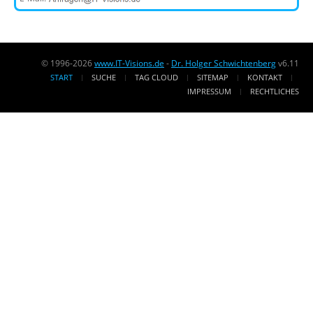
© 1996-2026
www.IT-Visions.de
-
Dr. Holger Schwichtenberg
v6.11
START
SUCHE
TAG CLOUD
SITEMAP
KONTAKT
IMPRESSUM
RECHTLICHES