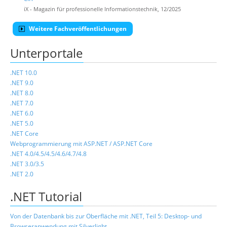
iX - Magazin für professionelle Informationstechnik, 12/2025
Weitere Fachveröffentlichungen
Unterportale
.NET 10.0
.NET 9.0
.NET 8.0
.NET 7.0
.NET 6.0
.NET 5.0
.NET Core
Webprogrammierung mit ASP.NET / ASP.NET Core
.NET 4.0/4.5/4.5/4.6/4.7/4.8
.NET 3.0/3.5
.NET 2.0
.NET Tutorial
Von der Datenbank bis zur Oberfläche mit .NET, Teil 5: Desktop- und
Browseranwendung mit Silverlight