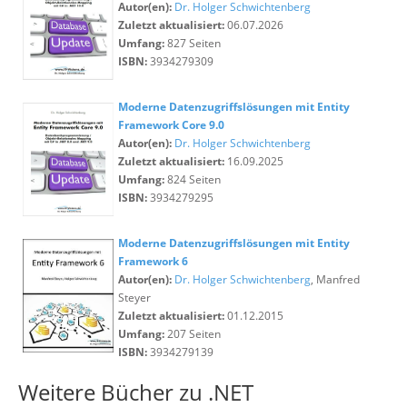
Autor(en):
Dr. Holger Schwichtenberg
Zuletzt aktualisiert:
06.07.2026
Umfang:
827 Seiten
ISBN:
3934279309
Moderne Datenzugriffslösungen mit Entity
Framework Core 9.0
Autor(en):
Dr. Holger Schwichtenberg
Zuletzt aktualisiert:
16.09.2025
Umfang:
824 Seiten
ISBN:
3934279295
Moderne Datenzugriffslösungen mit Entity
Framework 6
Autor(en):
Dr. Holger Schwichtenberg
, Manfred
Steyer
Zuletzt aktualisiert:
01.12.2015
Umfang:
207 Seiten
ISBN:
3934279139
Weitere Bücher zu .NET