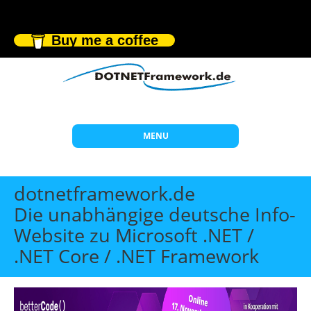
Buy me a coffee
MENU
Start
dotnetframework.de
Themen
Die unabhängige deutsche Info-
Website zu Microsoft .NET /
Beratung
.NET Core / .NET Framework
Individuelle Schulungen
Offene Seminare
Wissen