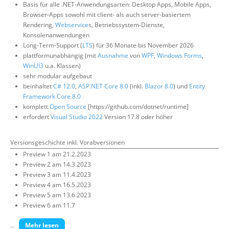
Basis für alle .NET-Anwendungsarten: Desktop Apps, Mobile Apps,
Über uns
Browser-Apps sowohl mit client- als auch server-basiertem
Rendering,
Webservice
s, Betriebssystem-Dienste,
Suche
Konsolenanwendungen
Long-Term-Support (
LTS
) für 36 Monate bis November 2026
plattformunabhängig (mit
Ausnahme
von
WPF
,
Windows Forms
,
WinUI3
u.a. Klassen)
sehr modular aufgebaut
beinhaltet
C# 12.0
,
ASP.NET Core 8.0
(inkl.
Blazor 8.0
) und
Entity
Framework Core 8.0
komplett
Open Source
[https://github.com/dotnet/runtime]
erfordert
Visual Studio 2022
Version 17.8 oder höher
Versionsgeschichte inkl. Vorabversionen
Preview 1 am 21.2.2023
Preview 2 am 14.3.2023
Preview 3 am 11.4.2023
Preview 4 am 16.5.2023
Preview 5 am 13.6.2023
Preview 6 am 11.7
...
Mehr lesen