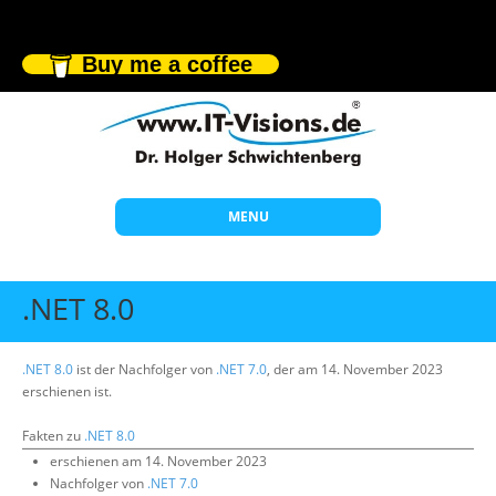
Buy me a coffee
MENU
Start
.NET 8.0
Themen
Beratung
.NET 8.0
ist der Nachfolger von
.NET 7.0
, der am 14. November 2023
erschienen ist.
Individuelle Schulungen
Fakten zu
.NET 8.0
Offene Seminare
erschienen am 14. November 2023
Nachfolger von
Wissen
.NET 7.0