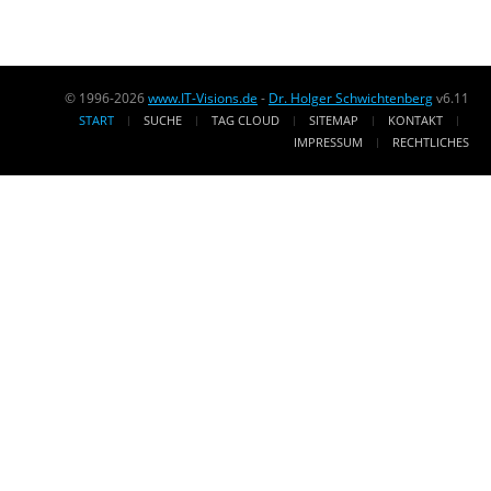
© 1996-2026
www.IT-Visions.de
-
Dr. Holger Schwichtenberg
v6.11
START
SUCHE
TAG CLOUD
SITEMAP
KONTAKT
IMPRESSUM
RECHTLICHES