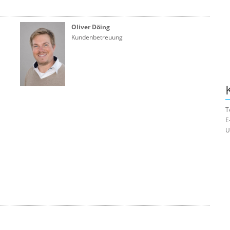
Oliver Döing
Kundenbetreuung
T
E
U