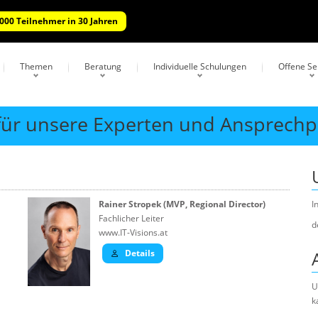
.000 Teilnehmer in 30 Jahren
Themen
Beratung
Individuelle Schulungen
Offene S
 für unsere Experten und Ansprech
Rainer Stropek (MVP, Regional Director)
I
Fachlicher Leiter
d
www.IT-Visions.at
Details
U
k