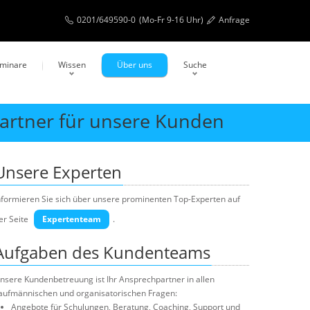
0201/649590-0
(Mo-Fr 9-16 Uhr)
Anfrage
eminare
Wissen
Über uns
Suche
partner für unsere Kunden
Unsere Experten
nformieren Sie sich über unsere prominenten Top-Experten auf
er Seite
Expertenteam
.
Aufgaben des Kundenteams
nsere Kundenbetreuung ist Ihr Ansprechpartner in allen
aufmännischen und organisatorischen Fragen:
Angebote für Schulungen, Beratung, Coaching, Support und