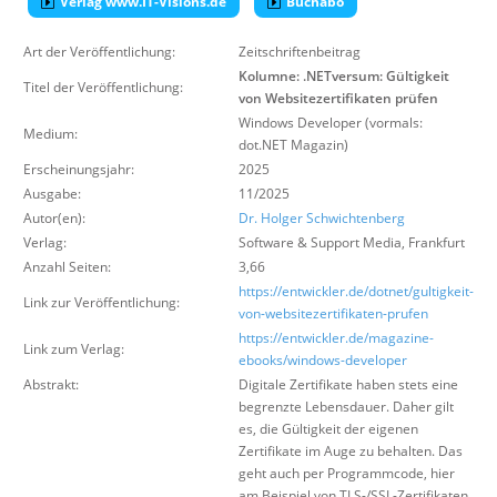
Verlag www.IT-Visions.de
Buchabo
Über uns
Art der Veröffentlichung:
Zeitschriftenbeitrag
Suche
Kolumne: .NETversum: Gültigkeit
Titel der Veröffentlichung:
von Websitezertifikaten prüfen
Windows Developer (vormals:
Medium:
dot.NET Magazin)
Erscheinungsjahr:
2025
Ausgabe:
11/2025
Autor(en):
Dr. Holger Schwichtenberg
Verlag:
Software & Support Media
,
Frankfurt
Anzahl Seiten:
3,66
https://entwickler.de/dotnet/gultigkeit-
Link zur Veröffentlichung:
von-websitezertifikaten-prufen
https://entwickler.de/magazine-
Link zum Verlag:
ebooks/windows-developer
Abstrakt:
Digitale Zertifikate haben stets eine
begrenzte Lebensdauer. Daher gilt
es, die Gültigkeit der eigenen
Zertifikate im Auge zu behalten. Das
geht auch per Programmcode, hier
am Beispiel von TLS-/SSL-Zertifikaten