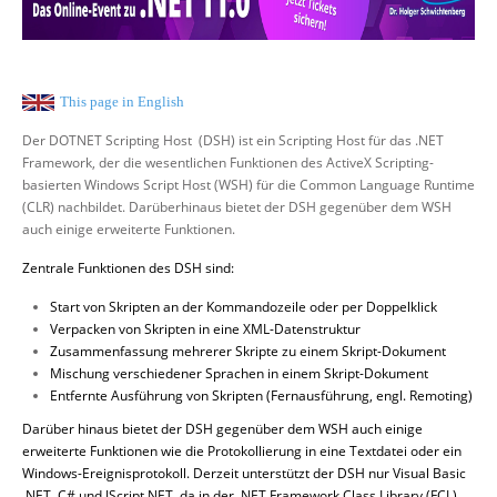
Über uns
Suche
This page in English
Der DOTNET Scripting Host
(DSH) ist ein Scripting Host für das .NET
Framework, der die wesentlichen Funktionen des ActiveX Scripting-
basierten Windows Script Host (WSH) für die Common Language Runtime
(CLR) nachbildet. Darüberhinaus bietet der DSH gegenüber dem WSH
auch einige erweiterte Funktionen.
Zentrale Funktionen des DSH sind:
Start von Skripten an der Kommandozeile oder per Doppelklick
Verpacken von Skripten in eine XML-Datenstruktur
Zusammenfassung mehrerer Skripte zu einem Skript-Dokument
Mischung verschiedener Sprachen in einem Skript-Dokument
Entfernte Ausführung von Skripten (Fernausführung
, engl. Remoting
)
Darüber hinaus bietet der DSH gegenüber dem WSH auch einige
erweiterte Funktionen wie die Protokollierung
in eine Textdatei oder ein
Windows-Ereignisprotokoll
. Derzeit unterstützt der DSH nur Visual Basic
.NET
, C#
und JScript.NET
, da in der
.NET Framework Class Library (
FCL)