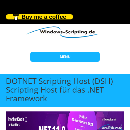
Buy me a coffee
MENU
Start
DOTNET Scripting Host (DSH)
Themen
Scripting Host für das .NET
Framework
Beratung
Individuelle Schulungen
Offene Seminare
Wissen