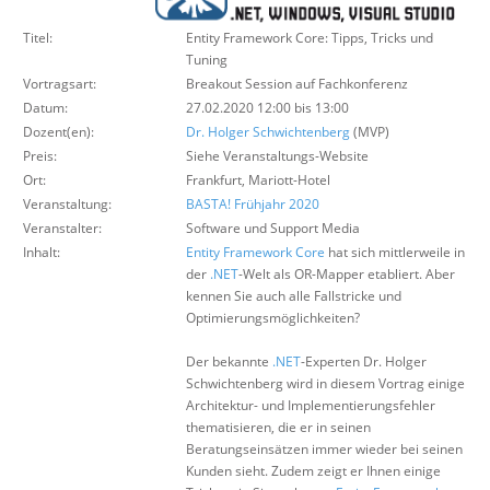
Über uns
Titel:
Entity Framework Core: Tipps, Tricks und
Suche
Tuning
Vortragsart:
Breakout Session auf Fachkonferenz
Datum:
27.02.2020 12:00 bis 13:00
Dozent(en):
Dr. Holger Schwichtenberg
(MVP)
Preis:
Siehe Veranstaltungs-Website
Ort:
Frankfurt, Mariott-Hotel
Veranstaltung:
BASTA! Frühjahr 2020
Veranstalter:
Software und Support Media
Inhalt:
Entity Framework Core
hat sich mittlerweile in
der
.NET
-Welt als OR-Mapper etabliert. Aber
kennen Sie auch alle Fallstricke und
Optimierungsmöglichkeiten?
Der bekannte
.NET
-Experten Dr. Holger
Schwichtenberg wird in diesem Vortrag einige
Architektur- und Implementierungsfehler
thematisieren, die er in seinen
Beratungseinsätzen immer wieder bei seinen
Kunden sieht. Zudem zeigt er Ihnen einige