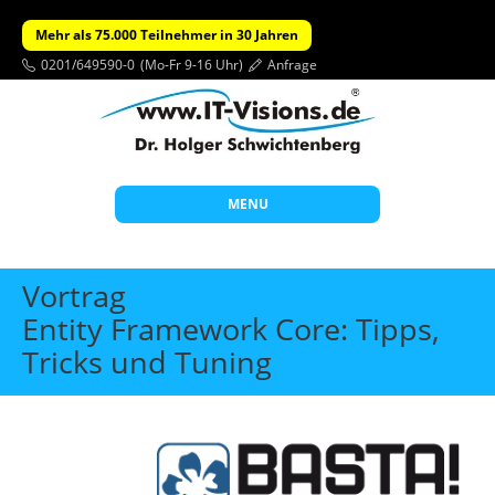
Mehr als 75.000 Teilnehmer in 30 Jahren
0201/649590-0
(Mo-Fr 9-16 Uhr)
Anfrage
MENU
Start
Vortrag
Themen
Entity Framework Core: Tipps,
Tricks und Tuning
Beratung
Individuelle Schulungen
Offene Seminare
Wissen