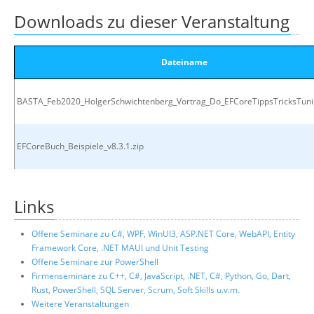
Downloads zu dieser Veranstaltung
Dateiname
BASTA_Feb2020_HolgerSchwichtenberg_Vortrag_Do_EFCoreTippsTricksTunin
EFCoreBuch_Beispiele_v8.3.1.zip
Links
Offene Seminare zu C#, WPF, WinUI3, ASP.NET Core, WebAPI, Entity
Framework Core, .NET MAUI und Unit Testing
Offene Seminare zur PowerShell
Firmenseminare zu C++, C#, JavaScript, .NET, C#, Python, Go, Dart,
Rust, PowerShell, SQL Server, Scrum, Soft Skills u.v.m.
Weitere Veranstaltungen