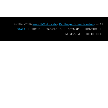
© 1996-2026
www.IT-Visions.de
-
Dr. Holger Schwichtenberg
v6.11
START
SUCHE
TAG CLOUD
SITEMAP
KONTAKT
IMPRESSUM
RECHTLICHES