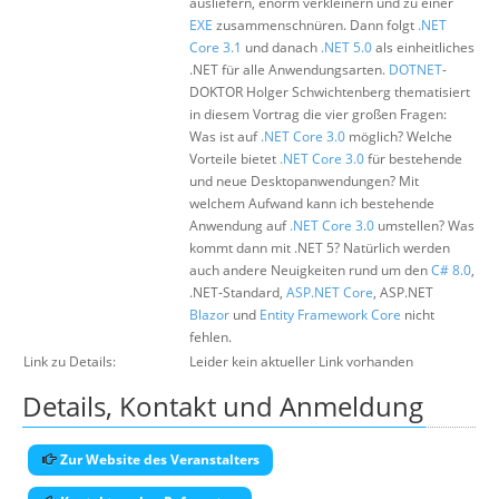
ausliefern, enorm verkleinern und zu einer
EXE
zusammenschnüren. Dann folgt
.NET
Core 3.1
und danach
.NET 5.0
als einheitliches
.NET für alle Anwendungsarten.
DOTNET
-
DOKTOR Holger Schwichtenberg thematisiert
in diesem Vortrag die vier großen Fragen:
Was ist auf
.NET Core 3.0
möglich? Welche
Vorteile bietet
.NET Core 3.0
für bestehende
und neue Desktopanwendungen? Mit
welchem Aufwand kann ich bestehende
Anwendung auf
.NET Core 3.0
umstellen? Was
kommt dann mit .NET 5? Natürlich werden
auch andere Neuigkeiten rund um den
C# 8.0
,
.NET-Standard,
ASP.NET Core
, ASP.NET
Blazor
und
Entity Framework Core
nicht
fehlen.
Link zu Details:
Leider kein aktueller Link vorhanden
Details, Kontakt und Anmeldung
Zur Website des Veranstalters