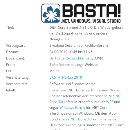
Über uns
Suche
Titel:
.NET Core 3.x und .NET 5.0: Die Wiedergeburt
der Desktops-Frontends und andere
Neuigkeiten
Vortragsart:
Breakout Session auf Fachkonferenz
Datum:
24.09.2019 10:45 bis 11:45
Dozent(en):
Dr. Holger Schwichtenberg
(MVP)
Preis:
Siehe Veranstaltungs-Website
Ort:
Mainz
Veranstaltung:
BASTA! Herbst 2019
Veranstalter:
Software und Support Media
Inhalt:
Bisher war .NET Core nur für Server-, Web-
und Konsolenentwickler interessant. Mit
.NET
Core 3.0
liefert Microsoft nun auch
WPF
und
sogar
Windows Forms
für .NET Core,
allerdings nur auf Windows. Mit dem App-
Bundler von
.NET Core 3.0
kann man eine
Desktopanwendung zusammen mit .NET Core