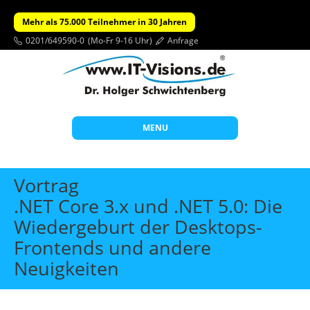
Mehr als 75.000 Teilnehmer in 30 Jahren
0201/649590-0
(Mo-Fr 9-16 Uhr)
Anfrage
MENU
Start
Vortrag
Themen
.NET Core 3.x und .NET 5.0: Die
Wiedergeburt der Desktops-
Beratung
Frontends und andere
Individuelle Schulungen
Neuigkeiten
Offene Seminare
Wissen