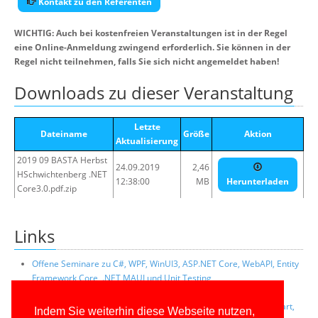
Kontakt zu den Referenten
WICHTIG: Auch bei kostenfreien Veranstaltungen ist in der Regel
eine Online-Anmeldung zwingend erforderlich. Sie können in der
Regel nicht teilnehmen, falls Sie sich nicht angemeldet haben!
Downloads zu dieser Veranstaltung
Letzte
Dateiname
Größe
Aktion
Aktualisierung
2019 09 BASTA Herbst
24.09.2019
2,46
HSchwichtenberg .NET
12:38:00
MB
Herunterladen
Core3.0.pdf.zip
Links
Offene Seminare zu C#, WPF, WinUI3, ASP.NET Core, WebAPI, Entity
Framework Core, .NET MAUI und Unit Testing
Offene Seminare zur PowerShell
Firmenseminare zu C++, C#, JavaScript, .NET, C#, Python, Go, Dart,
Indem Sie weiterhin diese Webseite nutzen,