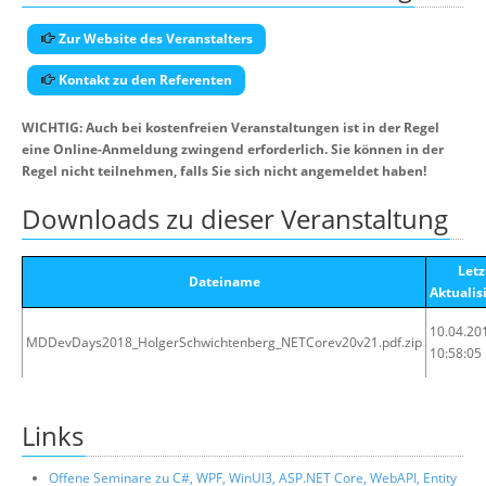
Zur Website des Veranstalters
Kontakt zu den Referenten
WICHTIG: Auch bei kostenfreien Veranstaltungen ist in der Regel
eine Online-Anmeldung zwingend erforderlich. Sie können in der
Regel nicht teilnehmen, falls Sie sich nicht angemeldet haben!
Downloads zu dieser Veranstaltung
Letz
Dateiname
Aktualis
10.04.20
MDDevDays2018_HolgerSchwichtenberg_NETCorev20v21.pdf.zip
10:58:05
Links
Offene Seminare zu C#, WPF, WinUI3, ASP.NET Core, WebAPI, Entity