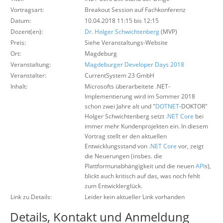
Über uns
Vortragsart:
Breakout Session auf Fachkonferenz
Datum:
10.04.2018 11:15 bis 12:15
Suche
Dozent(en):
Dr. Holger Schwichtenberg
(MVP)
Preis:
Siehe Veranstaltungs-Website
Ort:
Magdeburg
Veranstaltung:
Magdeburger Developer Days 2018
Veranstalter:
CurrentSystem 23 GmbH
Inhalt:
Microsofts überarbeitete .NET-
Implementierung wird im Sommer 2018
schon zwei Jahre alt und "
DOTNET
-DOKTOR"
Holger Schwichtenberg setzt
.NET Core
bei
immer mehr Kundenprojekten ein. In diesem
Vortrag stellt er den aktuellen
Entwicklungsstand von
.NET Core
vor, zeigt
die Neuerungen (insbes. die
Plattformunabhängigkeit und die neuen
API
s),
blickt auch kritisch auf das, was noch fehlt
zum Entwicklerglück.
Link zu Details:
Leider kein aktueller Link vorhanden
Details, Kontakt und Anmeldung