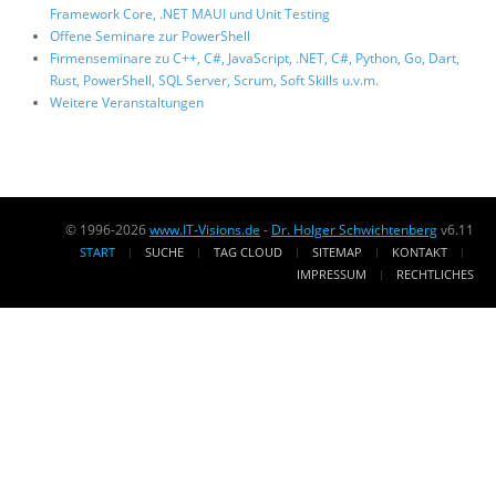
Framework Core, .NET MAUI und Unit Testing
Offene Seminare zur PowerShell
Firmenseminare zu C++, C#, JavaScript, .NET, C#, Python, Go, Dart,
Rust, PowerShell, SQL Server, Scrum, Soft Skills u.v.m.
Weitere Veranstaltungen
© 1996-2026
www.IT-Visions.de
-
Dr. Holger Schwichtenberg
v6.11
START
SUCHE
TAG CLOUD
SITEMAP
KONTAKT
IMPRESSUM
RECHTLICHES