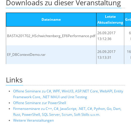
Downloads zu dieser Veranstaltung
Letzte
Dateiname
Gr
Aktualisierung
26.09.2017
6
BASTA201702_HSchwichtenberg_EF6Performance.pdf
13:12:36
26.09.2017
16
EF_DBContextDemo.rar
13:13:31
Links
Offene Seminare zu C#, WPF, WinUI3, ASP.NET Core, WebAPI, Entity
Framework Core, .NET MAUI und Unit Testing
Offene Seminare zur PowerShell
Firmenseminare zu C++, C#, JavaScript, .NET, C#, Python, Go, Dart,
Rust, PowerShell, SQL Server, Scrum, Soft Skills u.v.m.
Weitere Veranstaltungen