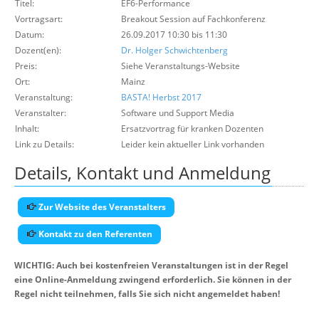
Titel:
EF6-Performance
Über uns
Vortragsart:
Breakout Session auf Fachkonferenz
Datum:
26.09.2017 10:30 bis 11:30
Suche
Dozent(en):
Dr. Holger Schwichtenberg
Preis:
Siehe Veranstaltungs-Website
Ort:
Mainz
Veranstaltung:
BASTA! Herbst 2017
Veranstalter:
Software und Support Media
Inhalt:
Ersatzvortrag für kranken Dozenten
Link zu Details:
Leider kein aktueller Link vorhanden
Details, Kontakt und Anmeldung
Zur Website des Veranstalters
Kontakt zu den Referenten
WICHTIG: Auch bei kostenfreien Veranstaltungen ist in der Regel
eine Online-Anmeldung zwingend erforderlich. Sie können in der
Regel nicht teilnehmen, falls Sie sich nicht angemeldet haben!