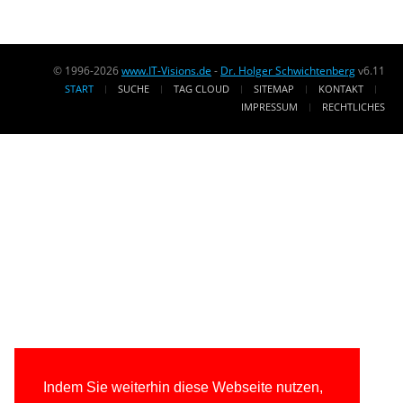
© 1996-2026
www.IT-Visions.de
-
Dr. Holger Schwichtenberg
v6.11
START
SUCHE
TAG CLOUD
SITEMAP
KONTAKT
IMPRESSUM
RECHTLICHES
Indem Sie weiterhin diese Webseite nutzen,