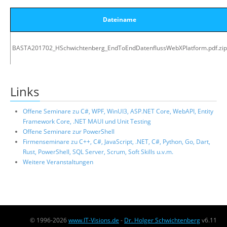
Dateiname
BASTA201702_HSchwichtenberg_EndToEndDatenflussWebXPlatform.pdf.zip
Links
Offene Seminare zu C#, WPF, WinUI3, ASP.NET Core, WebAPI, Entity
Framework Core, .NET MAUI und Unit Testing
Offene Seminare zur PowerShell
Firmenseminare zu C++, C#, JavaScript, .NET, C#, Python, Go, Dart,
Rust, PowerShell, SQL Server, Scrum, Soft Skills u.v.m.
Weitere Veranstaltungen
© 1996-2026
www.IT-Visions.de
-
Dr. Holger Schwichtenberg
v6.11