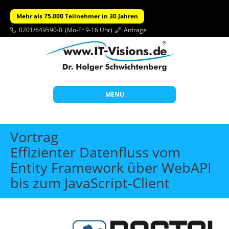
Mehr als 75.000 Teilnehmer in 30 Jahren
0201/649590-0
(Mo-Fr 9-16 Uhr)
Anfrage
MENU
Start
Vortrag
Themen
Effizienter Datenfluss vom
Entity Framework über WebAPI
Beratung
bis zum JavaScript-Client
Individuelle Schulungen
Offene Seminare
Wissen