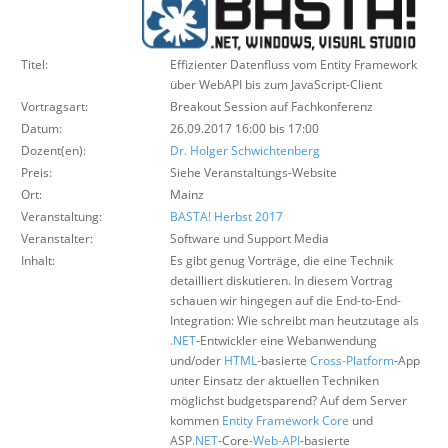
Über uns
Suche
Titel:
Effizienter Datenfluss vom Entity Framework
über WebAPI bis zum JavaScript-Client
Vortragsart:
Breakout Session auf Fachkonferenz
Datum:
26.09.2017 16:00 bis 17:00
Dozent(en):
Dr. Holger Schwichtenberg
Preis:
Siehe Veranstaltungs-Website
Ort:
Mainz
Veranstaltung:
BASTA! Herbst 2017
Veranstalter:
Software und Support Media
Inhalt:
Es gibt genug Vorträge, die eine Technik
detailliert diskutieren. In diesem Vortrag
schauen wir hingegen auf die End-to-End-
Integration: Wie schreibt man heutzutage als
.NET
-Entwickler eine Webanwendung
und/oder
HTML
-basierte
Cross-Platform
-App
unter Einsatz der aktuellen Techniken
möglichst budgetsparend? Auf dem Server
kommen
Entity Framework Core
und
ASP
.NET
-Core-
Web-API
-basierte