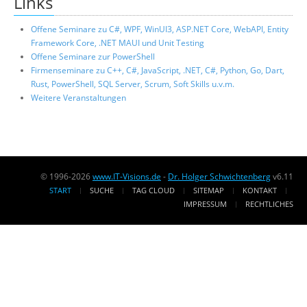
Links
Offene Seminare zu C#, WPF, WinUI3, ASP.NET Core, WebAPI, Entity
Framework Core, .NET MAUI und Unit Testing
Offene Seminare zur PowerShell
Firmenseminare zu C++, C#, JavaScript, .NET, C#, Python, Go, Dart,
Rust, PowerShell, SQL Server, Scrum, Soft Skills u.v.m.
Weitere Veranstaltungen
© 1996-2026
www.IT-Visions.de
-
Dr. Holger Schwichtenberg
v6.11
START
SUCHE
TAG CLOUD
SITEMAP
KONTAKT
IMPRESSUM
RECHTLICHES