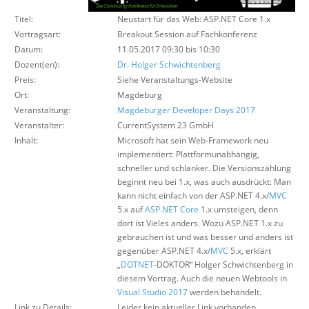
Über uns
Titel:
Neustart für das Web: ASP.NET Core 1.x
Suche
Vortragsart:
Breakout Session auf Fachkonferenz
Datum:
11.05.2017 09:30 bis 10:30
Dozent(en):
Dr. Holger Schwichtenberg
Preis:
Siehe Veranstaltungs-Website
Ort:
Magdeburg
Veranstaltung:
Magdeburger Developer Days 2017
Veranstalter:
CurrentSystem 23 GmbH
Inhalt:
Microsoft hat sein Web-Framework neu
implementiert: Plattformunabhängig,
schneller und schlanker. Die Versionszählung
beginnt neu bei 1.x, was auch ausdrückt: Man
kann nicht einfach von der ASP.NET 4.x/
MVC
5.x auf
ASP.NET Core
1.x umsteigen, denn
dort ist Vieles anders. Wozu ASP.NET 1.x zu
gebrauchen ist und was besser und anders ist
gegenüber ASP.NET 4.x/
MVC
5.x, erklärt
„
DOTNET
-DOKTOR“ Holger Schwichtenberg in
diesem Vortrag. Auch die neuen Webtools in
Visual Studio 2017
werden behandelt.
Link zu Details:
Leider kein aktueller Link vorhanden