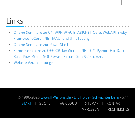
Links
Offene Seminare zu C#, WPF, WinUI3, ASP.NET Core, WebAPI, Entity
Framework Core, .NET MAUI und Unit Testing
Offene Seminare zur PowerShell
Firmenseminare zu C++, C#, JavaScript, .NET, C#, Python, Go, Dart,
Rust, PowerShell, SQL Server, Scrum, Soft Skills u.v.m.
Weitere Veranstaltungen
© 1996-2026
www.IT-Visions.de
-
Dr. Holger Schwichtenberg
v6.11
START
SUCHE
TAG CLOUD
SITEMAP
KONTAKT
IMPRESSUM
RECHTLICHES