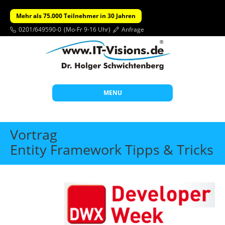
Mehr als 75.000 Teilnehmer in 30 Jahren
0201/649590-0
(Mo-Fr 9-16 Uhr)
Anfrage
MENU
Start
Vortrag
Themen
Entity Framework Tipps & Tricks
Beratung
Individuelle Schulungen
Offene Seminare
Wissen