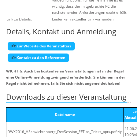
Valued Functions. Für die Teilnahme ist es
wichtig, dass der mitgebrachte PC die
nachstehenden Anforderungen exakt erfüllt.
Link zu Details:
Leider kein aktueller Link vorhanden
Details, Kontakt und Anmeldung
Zur Website des Veranstalters
Kontakt zu den Referenten
WICHTIG: Auch bei kostenfreien Veranstaltungen ist in der Regel
eine Online-Anmeldung zwingend erforderlich. Sie können in der
Regel nicht teilnehmen, falls Sie sich nicht angemeldet haben!
Downloads zu dieser Veranstaltung
Le
Dateiname
Aktual
21.06.
DWX2016_HSchwichtenberg_DevSession_EFTips_Tricks_pptx.pdf.zip
10:23: