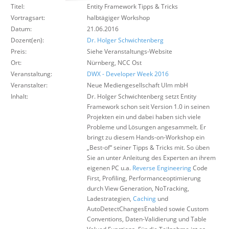
Titel:
Entity Framework Tipps & Tricks
Über uns
Vortragsart:
halbtägiger Workshop
Suche
Datum:
21.06.2016
Dozent(en):
Dr. Holger Schwichtenberg
Preis:
Siehe Veranstaltungs-Website
Ort:
Nürnberg, NCC Ost
Veranstaltung:
DWX - Developer Week 2016
Veranstalter:
Neue Mediengesellschaft Ulm mbH
Inhalt:
Dr. Holger Schwichtenberg setzt Entity
Framework schon seit Version 1.0 in seinen
Projekten ein und dabei haben sich viele
Probleme und Lösungen angesammelt. Er
bringt zu diesem Hands-on-Workshop ein
„Best-of“ seiner Tipps & Tricks mit. So üben
Sie an unter Anleitung des Experten an ihrem
eigenen PC u.a.
Reverse Engineering
Code
First, Profiling, Performanceoptimierung
durch View Generation, NoTracking,
Ladestrategien,
Caching
und
AutoDetectChangesEnabled sowie Custom
Conventions, Daten-Validierung und Table