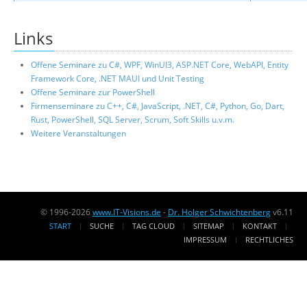
Links
Offene Seminare zu C#, WPF, WinUI3, ASP.NET Core, WebAPI, Entity
Framework Core, .NET MAUI und Unit Testing
Offene Seminare zur PowerShell
Firmenseminare zu C++, C#, JavaScript, .NET, C#, Python, Go, Dart,
Rust, PowerShell, SQL Server, Scrum, Soft Skills u.v.m.
Weitere Veranstaltungen
© 1996-2026
www.IT-Visions.de
-
Dr. Holger Schwichtenberg
v6.11
START
SUCHE
TAG CLOUD
SITEMAP
KONTAKT
IMPRESSUM
RECHTLICHES