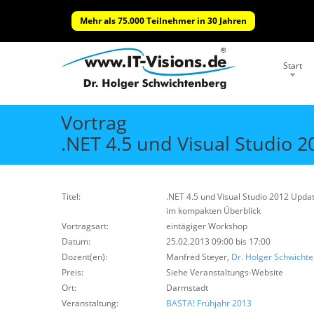
Mehr als 75.000 Teilnehmer in 30 Jahren
Start
Vortrag
.NET 4.5 und Visual Studio 
Titel:
.NET 4.5 und Visual Studio 2012 Updat
im kompakten Überblick
Vortragsart:
eintägiger Workshop
Datum:
25.02.2013 09:00 bis 17:00
Dozent(en):
Manfred Steyer,
Dr. Holger Schwicht
Preis:
Siehe Veranstaltungs-Website
Ort:
Darmstadt
Veranstaltung:
BASTA! Frühjahr 2013