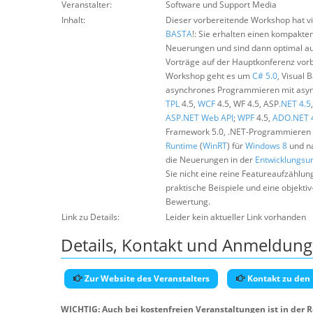
Veranstalter:
Software und Support Media
Inhalt:
Dieser vorbereitende Workshop hat vie
BASTA
!: Sie erhalten einen kompakte
Neuerungen und sind dann optimal au
Vorträge auf der Hauptkonferenz vorb
Workshop geht es um
C# 5.0
, Visual 
asynchrones Programmieren mit asyn
TPL
4.5,
WCF
4.5, WF 4.5, ASP
.NET 4.5
ASP.NET Web API
;
WPF
4.5,
ADO
.NET 
Framework 5.0, .NET-Programmieren 
Runtime
(
WinRT
) für
Windows 8
und na
die Neuerungen in der
Entwicklungs
Sie nicht eine reine Featureaufzählun
praktische Beispiele und eine objektiv
Bewertung.
Link zu Details:
Leider kein aktueller Link vorhanden
Details, Kontakt und Anmeldung
Zur Website des Veranstalters
Kontakt zu den
WICHTIG: Auch bei kostenfreien Veranstaltungen ist in der 