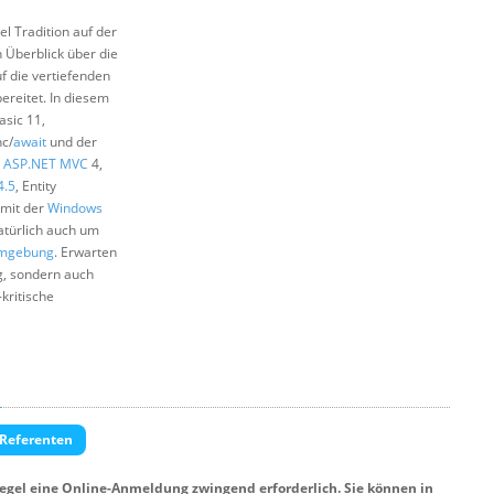
l Tradition auf der
n Überblick über die
f die vertiefenden
ereitet. In diesem
Basic 11,
c/
await
und der
,
ASP.NET MVC
4,
4.5
, Entity
mit der
Windows
türlich auch um
umgebung
. Erwarten
g, sondern auch
-kritische
 Referenten
Regel eine Online-Anmeldung zwingend erforderlich. Sie können in