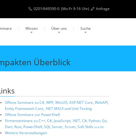
0201/649590-0
(Mo-Fr 9-16 Uhr)
Anfrage
eminare
Wissen
Über uns
Suche
ompakten Überblick
Links
Offene Seminare zu C#, WPF, WinUI3, ASP.NET Core, WebAPI,
Entity Framework Core, .NET MAUI und Unit Testing
Offene Seminare zur PowerShell
Firmenseminare zu C++, C#, JavaScript, .NET, C#, Python, Go,
Dart, Rust, PowerShell, SQL Server, Scrum, Soft Skills u.v.m.
Weitere Veranstaltungen