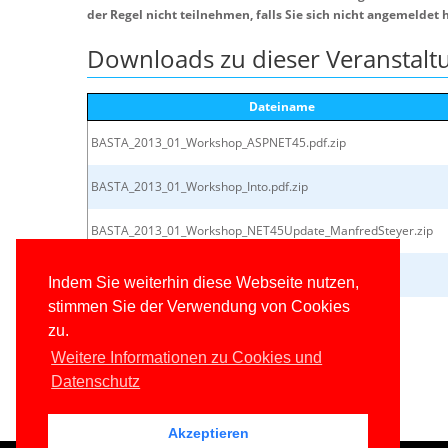
der Regel nicht teilnehmen, falls Sie sich nicht angemeldet 
Downloads zu dieser Veranstalt
Dateiname
BASTA_2013_01_Workshop_ASPNET45.pdf.zip
BASTA_2013_01_Workshop_Into.pdf.zip
BASTA_2013_01_Workshop_NET45Update_ManfredSteyer.zip
BASTA_2013_01_Workshop_VS2012TFS2012.pdf.zip
Indem Sie weiterhin diese Webseite nutzen,
stimmen Sie der Verwendung von Cookies
HSchwichtenberg_EntityFramework5060.pdf.zip
zu.
Weitere Informationen zu Cookies und
Datenschutz
Akzeptieren