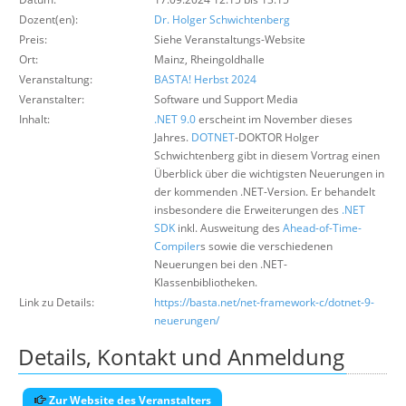
Über uns
Dozent(en):
Dr. Holger Schwichtenberg
Preis:
Siehe Veranstaltungs-Website
Suche
Ort:
Mainz, Rheingoldhalle
Veranstaltung:
BASTA! Herbst 2024
Veranstalter:
Software und Support Media
Inhalt:
.NET 9.0
erscheint im November dieses
Jahres.
DOTNET
-DOKTOR Holger
Schwichtenberg gibt in diesem Vortrag einen
Überblick über die wichtigsten Neuerungen in
der kommenden .NET-Version. Er behandelt
insbesondere die Erweiterungen des
.NET
SDK
inkl. Ausweitung des
Ahead-of-Time-
Compiler
s sowie die verschiedenen
Neuerungen bei den .NET-
Klassenbibliotheken.
Link zu Details:
https://basta.net/net-framework-c/dotnet-9-
neuerungen/
Details, Kontakt und Anmeldung
Zur Website des Veranstalters