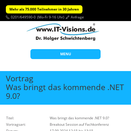
Mehr als 75.000 Teilnehmer in 30 Jahren
0201/649590-0
(Mo-Fr 9-16 Uhr)
Anfrage
MENU
Start
Vortrag
Themen
Was bringt das kommende .NET
9.0?
Beratung
Individuelle Schulungen
Offene Seminare
Titel:
Was bringt das kommende .NET 9.0?
Vortragsart:
Wissen
Breakout Session auf Fachkonferenz
Datum:
17.09.2024 12:15 bis 13:15