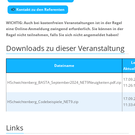
Kontakt zu den Referenten
WICHTIG: Auch bei kostenfreien Veranstaltungen ist in der Regel
eine Online-Anmeldung zwingend erforderlich. Sie können in der
Regel nicht teilnehmen, falls Sie sich nicht angemeldet haben!
Downloads zu dieser Veranstaltung
Le
Dateiname
Aktual
17.09.
HSchwichtenberg_BASTA_September2024_NET9Neuigkeiten.pdf.zip
11:26:
17.09.
HSchwichtenberg_Codebeispiele_NET9.zip
11:33:
Links