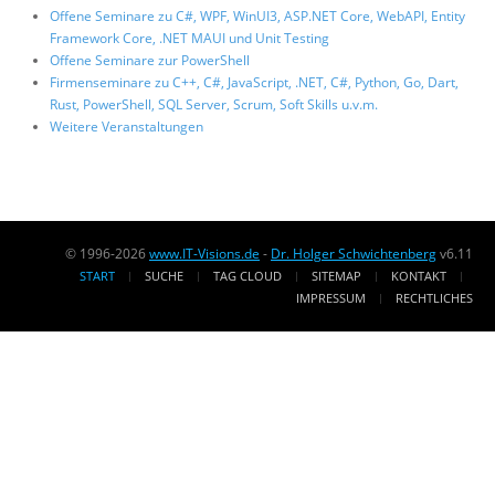
Offene Seminare zu C#, WPF, WinUI3, ASP.NET Core, WebAPI, Entity
Framework Core, .NET MAUI und Unit Testing
Offene Seminare zur PowerShell
Firmenseminare zu C++, C#, JavaScript, .NET, C#, Python, Go, Dart,
Rust, PowerShell, SQL Server, Scrum, Soft Skills u.v.m.
Weitere Veranstaltungen
© 1996-2026
www.IT-Visions.de
-
Dr. Holger Schwichtenberg
v6.11
START
SUCHE
TAG CLOUD
SITEMAP
KONTAKT
IMPRESSUM
RECHTLICHES