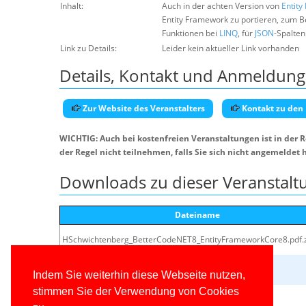
Inhalt:
Auch in der achten Version von
Entit
Entity Framework zu portieren, zum B
Funktionen bei
LINQ
, für
JSON
-Spalte
Link zu Details:
Leider kein aktueller Link vorhanden
Details, Kontakt und Anmeldung
Zur Website des Veranstalters
Kontakt zu den
WICHTIG: Auch bei kostenfreien Veranstaltungen ist in der 
der Regel nicht teilnehmen, falls Sie sich nicht angemeldet 
Downloads zu dieser Veranstalt
Dateiname
HSchwichtenberg_BetterCodeNET8_EntityFrameworkCore8.pdf.
HSchwichtenberg_Codebeispiele_NET8Demos.zip
Indem Sie weiterhin diese Webseite nutzen,
stimmen Sie der Verwendung von Cookies
www.IT_Visions.de_CheatSheet_NET8CS12.pdf.zip