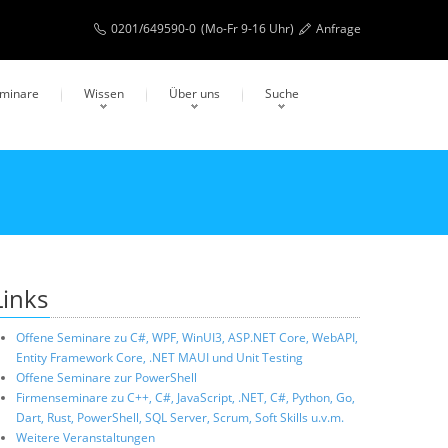
0201/649590-0
(Mo-Fr 9-16 Uhr)
Anfrage
eminare
Wissen
Über uns
Suche
Links
Offene Seminare zu C#, WPF, WinUI3, ASP.NET Core, WebAPI,
Entity Framework Core, .NET MAUI und Unit Testing
Offene Seminare zur PowerShell
Firmenseminare zu C++, C#, JavaScript, .NET, C#, Python, Go,
Dart, Rust, PowerShell, SQL Server, Scrum, Soft Skills u.v.m.
Weitere Veranstaltungen