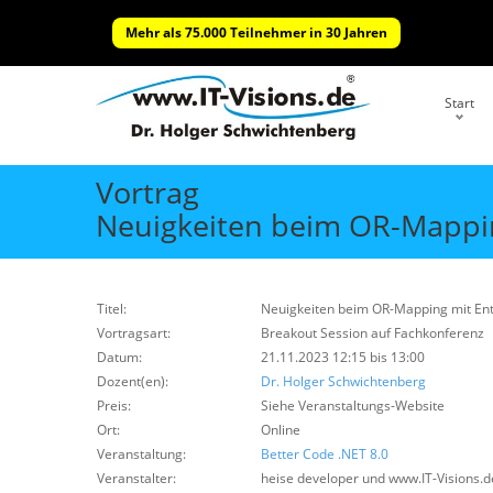
Mehr als 75.000 Teilnehmer in 30 Jahren
Start
Vortrag
Neuigkeiten beim OR-Mappin
Titel:
Neuigkeiten beim OR-Mapping mit Ent
Vortragsart:
Breakout Session auf Fachkonferenz
Datum:
21.11.2023 12:15 bis 13:00
Dozent(en):
Dr. Holger Schwichtenberg
Preis:
Siehe Veranstaltungs-Website
Ort:
Online
Veranstaltung:
Better Code .NET 8.0
Veranstalter:
heise developer und www.IT-Visions.d