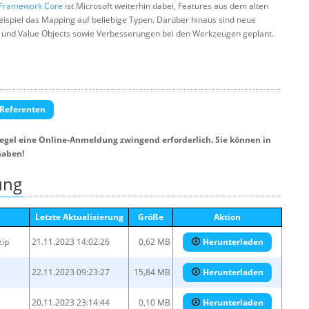
y Framework Core
ist Microsoft weiterhin dabei, Features aus dem alten
eispiel das Mapping auf beliebige Typen. Darüber hinaus sind neue
n und Value Objects sowie Verbesserungen bei den Werkzeugen geplant.
 Referenten
Regel eine Online-Anmeldung zwingend erforderlich. Sie können in
haben!
ung
Letzte Aktualisierung
Größe
Aktion
zip
21.11.2023 14:02:26
0,62 MB
Herunterladen
22.11.2023 09:23:27
15,84 MB
Herunterladen
20.11.2023 23:14:44
0,10 MB
Herunterladen