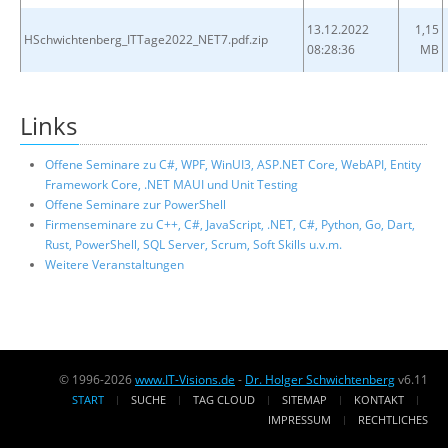
13.12.2022
1,15
HSchwichtenberg_ITTage2022_NET7.pdf.zip
08:28:36
MB
Links
Offene Seminare zu C#, WPF, WinUI3, ASP.NET Core, WebAPI, Entity
Framework Core, .NET MAUI und Unit Testing
Offene Seminare zur PowerShell
Firmenseminare zu C++, C#, JavaScript, .NET, C#, Python, Go, Dart,
Rust, PowerShell, SQL Server, Scrum, Soft Skills u.v.m.
Weitere Veranstaltungen
© 1996-2026
www.IT-Visions.de
-
Dr. Holger Schwichtenberg
v6.11
START
SUCHE
TAG CLOUD
SITEMAP
KONTAKT
IMPRESSUM
RECHTLICHES