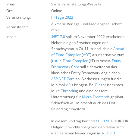
Preis:
Über uns
Siehe Veranstaltungs-Website
Ort:
Online
Suche
Veranstaltung:
IT-Tage 2022
Alkmene Verlags- und Mediengesellschaft
Veranstalter:
mbH
Inhalt:
.NET 7.0
soll im November 2022 erscheinen.
Neben einigen Erweiterungen der
Sprachsyntax in C# 11 ist endlich ein
Ahead-
of-Time-Compiler
(
AOT
) als Alternative zum
Just-in-Time-Compiler
(JIT) in Arbeit.
Entity
Framework Core
soll sich weiter an das
klassisches Entity Framework angleichen.
ASP.NET Core
soll Verbesserungen für die
Minimal-
API
s bringen. Bei
Blazor
ist echtes
Multi-
Thread
ing und eine bessere
Unterstützung für
Micro-Frontend
s geplant.
Schließlich will Microsoft auch das Hot
Reloading erweitern.
In diesem Vortrag berichtet
DOTNET
-DOKTOR
Holger Schwichtenberg von den tatsächlich
erschienenen Neuerungen in
.NET 7.0
.