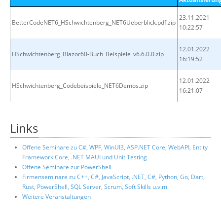
23.11.2021
BetterCodeNET6_HSchwichtenberg_NET6Ueberblick.pdf.zip
10:22:57
12.01.2022
HSchwichtenberg_Blazor60-Buch_Beispiele_v6.6.0.0.zip
16:19:52
12.01.2022
HSchwichtenberg_Codebeispiele_NET6Demos.zip
16:21:07
Links
Offene Seminare zu C#, WPF, WinUI3, ASP.NET Core, WebAPI, Entity
Framework Core, .NET MAUI und Unit Testing
Offene Seminare zur PowerShell
Firmenseminare zu C++, C#, JavaScript, .NET, C#, Python, Go, Dart,
Rust, PowerShell, SQL Server, Scrum, Soft Skills u.v.m.
Weitere Veranstaltungen