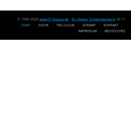
© 1996-2026
www.IT-Visions.de
-
Dr. Holger Schwichtenberg
v6.11
START
SUCHE
TAG CLOUD
SITEMAP
KONTAKT
IMPRESSUM
RECHTLICHES