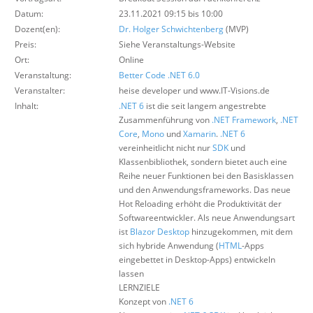
Über uns
Datum:
23.11.2021 09:15 bis 10:00
Dozent(en):
Dr. Holger Schwichtenberg
(MVP)
Suche
Preis:
Siehe Veranstaltungs-Website
Ort:
Online
Veranstaltung:
Better Code .NET 6.0
Veranstalter:
heise developer und www.IT-Visions.de
Inhalt:
.NET 6
ist die seit langem angestrebte
Zusammenführung von
.NET Framework
,
.NET
Core
,
Mono
und
Xamarin
.
.NET 6
vereinheitlicht nicht nur
SDK
und
Klassenbibliothek, sondern bietet auch eine
Reihe neuer Funktionen bei den Basisklassen
und den Anwendungsframeworks. Das neue
Hot Reloading erhöht die Produktivität der
Softwareentwickler. Als neue Anwendungsart
ist
Blazor Desktop
hinzugekommen, mit dem
sich hybride Anwendung (
HTML
-Apps
eingebettet in Desktop-Apps) entwickeln
lassen
LERNZIELE
Konzept von
.NET 6