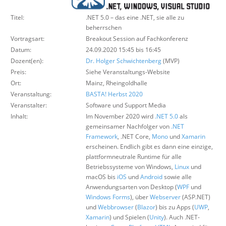
Über uns
Titel:
.NET 5.0 – das eine .NET, sie alle zu
Suche
beherrschen
Vortragsart:
Breakout Session auf Fachkonferenz
Datum:
24.09.2020 15:45 bis 16:45
Dozent(en):
Dr. Holger Schwichtenberg
(MVP)
Preis:
Siehe Veranstaltungs-Website
Ort:
Mainz, Rheingoldhalle
Veranstaltung:
BASTA! Herbst 2020
Veranstalter:
Software und Support Media
Inhalt:
Im November 2020 wird
.NET 5.0
als
gemeinsamer Nachfolger von
.NET
Framework
, .NET Core,
Mono
und
Xamarin
erscheinen. Endlich gibt es dann eine einzige,
plattformneutrale Runtime für alle
Betriebssysteme von Windows,
Linux
und
macOS bis
iOS
und
Android
sowie alle
Anwendungsarten von Desktop (
WPF
und
Windows Forms
), über
Webserver
(ASP.NET)
und
Webbrowser
(
Blazor
) bis zu Apps (
UWP
,
Xamarin
) und Spielen (
Unity
). Auch .NET-