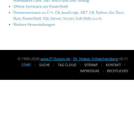
Framework Core, .NET MAUI und Unit Testing
Offene Seminare zur PowerShell
Firmenseminare zu C++, C#, JavaScript, .NET, C#, Python, Go, Dart,
Rust, PowerShell, SQL Server, Scrum, Soft Skills u.v.m.
Weitere Veranstaltungen
© 1996-2026
www.IT-Visions.de
-
Dr. Holger Schwichtenberg
v6.11
START
SUCHE
TAG CLOUD
SITEMAP
KONTAKT
IMPRESSUM
RECHTLICHES