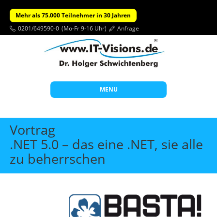
Mehr als 75.000 Teilnehmer in 30 Jahren
0201/649590-0
(Mo-Fr 9-16 Uhr)
Anfrage
MENU
Start
Vortrag
Themen
.NET 5.0 – das eine .NET, sie alle
zu beherrschen
Beratung
Individuelle Schulungen
Offene Seminare
Wissen