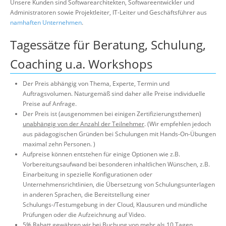
Unsere Kunden sind Softwarearchitekten, Softwareentwickler und
Über uns
Administratoren sowie Projektleiter, IT-Leiter und Geschäftsführer aus
namhaften Unternehmen
.
Suche
Tagessätze für Beratung, Schulung,
Coaching u.a. Workshops
Der Preis abhängig von Thema, Experte, Termin und
Auftragsvolumen. Naturgemäß sind daher alle Preise individuelle
Preise auf Anfrage.
Der Preis ist (ausgenommen bei einigen Zertifizierungsthemen)
unabhängig von der Anzahl der Teilnehmer
. (Wir empfehlen jedoch
aus pädagogischen Gründen bei Schulungen mit Hands-On-Übungen
maximal zehn Personen. )
Aufpreise können entstehen für einige Optionen wie z.B.
Vorbereitungsaufwand bei besonderen inhaltlichen Wünschen, z.B.
Einarbeitung in spezielle Konfigurationen oder
Unternehmensrichtlinien, die Übersetzung von Schulungsunterlagen
in anderen Sprachen, die Bereitstellung einer
Schulungs-/Testumgebung in der Cloud, Klausuren und mündliche
Prüfungen oder die Aufzeichnung auf Video.
5% Rabatt gewähren wir bei Buchung von mehr als 10 Tagen.