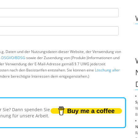
 o.g. Daten und der Nutzungsdaten dieser Website, der Verwendung von
ch DSGVO/BDSG
sowie der Zusendung von (Produkt-)Informationen und
der Verwendung der E-Mail-Adresse gemäß § 7 UWG jederzeit
kosten nach den Basistarifen entstehen. Sie können eine
Löschung aller
andere berechtigte Interessen dem entgegenstehen.)
S
W
für Sie? Dann spenden Sie
Buy me a coffee
B
nnung für unsere Arbeit.
N
R