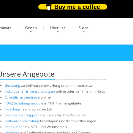
Buy me a coffee
eminare
Wissen
Über uns
Suche
Unsere Angebote
Beratung
zu Softwareentwicklung und IT-Infrastruktur
Individuelle Firmenschulungen
online oder bei Ihnen im Haus
Öffentliche Seminare
online
1042 Schulungsmodule
in 104 Themengebieten
Coaching
Training on the Job
Technischer Support
Lösungen für Ihre Probleme
Softwareentwicklung
Prototypen und Komplettlösungen
Fachbücher
zu .NET- und Webthemen
Vorträge
auf Fachkonferenzen und bei User Groups