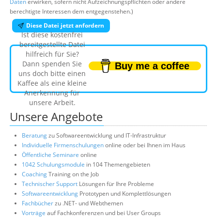
Daten
erwirken, sofern nicht Aufzeichnungspflichten oder andere
berechtigte Interessen dem entgegenstehen.)
Diese Datei jetzt anfordern
Ist diese kostenfrei
bereitgestellte Datei
hilfreich für Sie?
Dann spenden Sie
Buy me a coffee
uns doch bitte einen
Kaffee als eine kleine
Anerkennung für
unsere Arbeit.
Unsere Angebote
Beratung
zu Softwareentwicklung und IT-Infrastruktur
Individuelle Firmenschulungen
online oder bei Ihnen im Haus
Öffentliche Seminare
online
1042 Schulungsmodule
in 104 Themengebieten
Coaching
Training on the Job
Technischer Support
Lösungen für Ihre Probleme
Softwareentwicklung
Prototypen und Komplettlösungen
Fachbücher
zu .NET- und Webthemen
Vorträge
auf Fachkonferenzen und bei User Groups