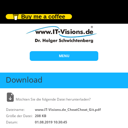
Buy me a coffee
MENU
Start
Download
Themen
Beratung
Möchten Sie die folgende Datei herunterladen?
Individuelle Schulungen
Dateiname:
www.IT-Visions.de_CheatCheat_Git.pdf
Offene Seminare
Größe der Datei:
208 KB
Datum:
01.08.2019 10:30:45
Wissen