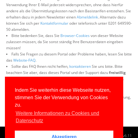
Verwendung Ihrer E-Mail jederzeit widersprechen, ohne dass hierfür
andere als die Übermittlungskosten nach den Basistarifen entstehen. Sie
erhalten dazu in jedem Newsletter einen
Abmeldelink
. Alternativ dazu
können Sie sich per
Kontaktformular
oder telefonisch unter 0201 649590-
50 abmelden.
Bitte bedenken Sie, dass Sie
Browser-Cookies
von dieser Website
zulassen müssen, da Sie sonst ständig Ihre Benutzerdaten eingeben
müssen!
Falls Sie Fragen zu diesem Portal oder Probleme haben, lesen Sie bitte
das
Website-FAQ
.
Sollte das FAQ Ihnen nicht helfen,
kontaktieren
Sie uns bitte. Bitte
beachten Sie aber, dass dieses Portal und der Support dazu
freiwillig
und ehrenamtlich
ist. Daher kann eine Antwort einige Tage dauern.
Wenn Sie mit der Registrierung für den Newsletter nicht
Indem Sie weiterhin diese Webseite nutzen,
einverstanden sind, können Sie diese Datei nicht auf diesem Wege
beziehen. Bitte melden Sie sich dann ggf. bei uns
telefonisch
zur Klärung,
stimmen Sie der Verwendung von Cookies
auf welchem Wege Sie die Datei erhalten können.
zu.
Weitere Informationen zu Cookies und
Datenschutz
© 1996-2026
www.IT-Visions.de
-
Dr. Holger Schwichtenberg
v6.11
Akzeptieren