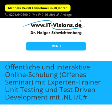
Mehr als 75.000 Teilnehmer in 30 Jahren
0201/649590-0
(Mo-Fr 9-16 Uhr)
Anfrage
MENU
Start
Öffentliche und interaktive
Themen
Online-Schulung (Offenes
Seminar) mit Experten-Trainer
Beratung
Unit Testing und Test Driven
Individuelle Schulungen
Development mit .NET/C#
Offene Seminare
Wissen