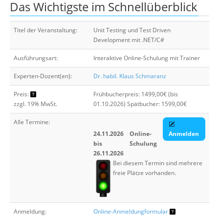
Das Wichtigste im Schnellüberblick
Über uns
Suche
Titel der Veranstaltung:
Unit Testing und Test Driven
Development mit .NET/C#
Ausführungsart:
Interaktive Online-Schulung mit Trainer
Experten-Dozent(en):
Dr. habil. Klaus Schmaranz
Preis:
Frühbucherpreis: 1499,00€ (bis
zzgl. 19% MwSt.
01.10.2026) Spätbucher: 1599,00€
Alle Termine:
24.11.2026
Online-
Anmelden
bis
Schulung
26.11.2026
Bei diesem Termin sind mehrere
freie Plätze vorhanden.
Anmeldung:
Online-Anmeldungformular