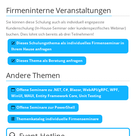
Firmeninterne Veranstaltungen
Sie können diese Schulung auch als individuell engepasste
Kundenschulung (In-House-Seminar oder kundenspezifisches Webinar)
buchen. Dies lohnt sich bereits ab drei Teilnehmern!
Dieses Schulungsthema als individuelles Firmenseminar in
Ihrem Hause anfragen
Dieses Thema als Beratung anfragen
Andere Themen
Offene Seminare zu .NET, C#, Blazor, WebAPI/gRPC, WPF,
WinUI, MAUI, Entity Framework Core, Unit Testing
Offene Seminare zur PowerShell
Themenkatalog individuelle Firmenseminare
Event-Hotline