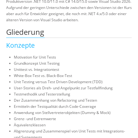
Produktversion .NET 10.0/11.0 mit C# 14.0/15.0 sowie Visual Studio 2026.
Aufgrund der geringen Unterschiede zwischen den Versionen ist der Kurs
aber auch für Entwickler geeignet, die noch mit .NET 4.x/5.0 oder einer
älteren Version von Visual Studio arbeiten.
Gliederung
Konzepte
Motivation für Unit Tests
Grundkonzept Unit Testing
Unittest vs. Integrationtest
White-Box-Test vs. Black-Box-Test
Unit Testing versus Test Driven Development (TDD)
User-Stories als Dreh- und Angelpunkt zur Testfallfindung
Testmethodik und Testerstellung
Der Zusammenhang von Refactoring und Testen
Ermitteln der Testqualität durch Code-Coverage
Anwendung von Stellvertreterobjekten (Dummy & Mock)
Grenz- und Extremwerte
Äquivalenzklassen
Abgrenzung und Zusammenspiel von Unit Tests mit Integrations-
und Systemtests