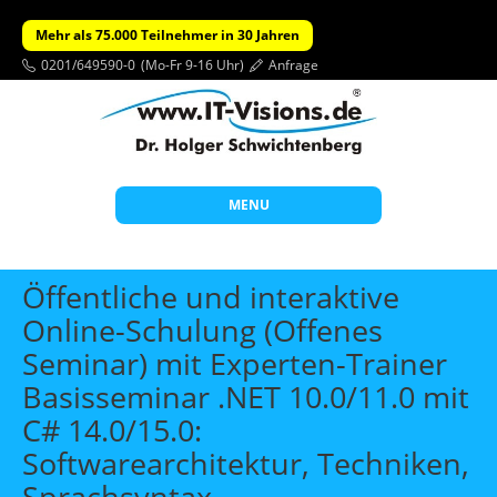
Mehr als 75.000 Teilnehmer in 30 Jahren
0201/649590-0
(Mo-Fr 9-16 Uhr)
Anfrage
MENU
Start
Öffentliche und interaktive
Themen
Online-Schulung (Offenes
Seminar) mit Experten-Trainer
Beratung
Basisseminar .NET 10.0/11.0 mit
Individuelle Schulungen
C# 14.0/15.0:
Offene Seminare
Softwarearchitektur, Techniken,
Wissen
Sprachsyntax