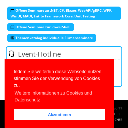
Offene Seminare zu .NET, C#, Blazor, WebAPI/gRPC, WPF,
WinUI, MAUI, Entity Framework Core, Unit Testing
Offene Seminare zur PowerShell
Themenkatalog individuelle Firmenseminare
Event-Hotline
Telefon:
0201/649590-53
(Mo-Fr 9-16 Uhr)
E-Mail:
Indem Sie weiterhin diese Webseite nutzen,
stimmen Sie der Verwendung von Cookies
Kontaktformular
zu.
Weitere Informationen zu Cookies und
Datenschutz
© 1996-2026
www.IT-Visions.de
-
Dr. Holger Schwichtenberg
v6.11
START
SUCHE
TAG CLOUD
SITEMAP
KONTAKT
Akzeptieren
IMPRESSUM
RECHTLICHES