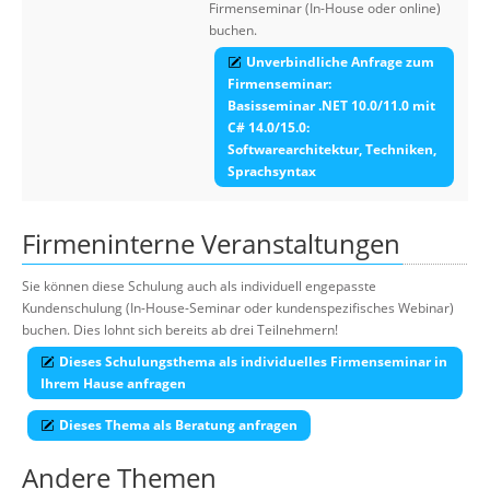
Firmenseminar (In-House oder online)
buchen.
Unverbindliche Anfrage zum
Firmenseminar:
Basisseminar .NET 10.0/11.0 mit
C# 14.0/15.0:
Softwarearchitektur, Techniken,
Sprachsyntax
Firmeninterne Veranstaltungen
Sie können diese Schulung auch als individuell engepasste
Kundenschulung (In-House-Seminar oder kundenspezifisches Webinar)
buchen. Dies lohnt sich bereits ab drei Teilnehmern!
Dieses Schulungsthema als individuelles Firmenseminar in
Ihrem Hause anfragen
Dieses Thema als Beratung anfragen
Andere Themen