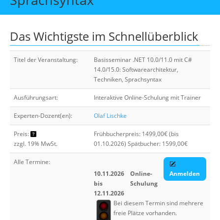
Über uns
Suche
Das Wichtigste im Schnellüberblick
Titel der Veranstaltung:
Basisseminar .NET 10.0/11.0 mit C#
14.0/15.0: Softwarearchitektur,
Techniken, Sprachsyntax
Ausführungsart:
Interaktive Online-Schulung mit Trainer
Experten-Dozent(en):
Olaf Lischke
Preis:
Frühbucherpreis: 1499,00€ (bis
zzgl. 19% MwSt.
01.10.2026) Spätbucher: 1599,00€
Alle Termine:
10.11.2026
Online-
Anmelden
bis
Schulung
12.11.2026
Bei diesem Termin sind mehrere
freie Plätze vorhanden.